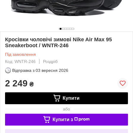
Кросівки чоловічі зимові Nike Air Max 95
Sneakerboot / WNTR-246
Під замовлення
Код: WNTR-246
Роздріб
Відправка з
03 вересня 2026
2 249
₴
Купити
або
Купити з