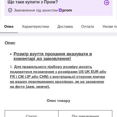
Що таке купити з Пром?
Замовлення під захистом
Опис
Характеристики
Доставка
Оплата
Умови п
Опис
Розмір взуття прохання вказувати в
коментарі до замовлення!
Для правильного підбору розміру досить
подивитися позначення з розмірами US UK EUR або
FR і СМ (JP або CHN) з внутрішньої сторони язичка
на ваших повсякденних кросівках, як це зазначено
на фото (див. нижче).
Опис товару
Статус
Під замовлення