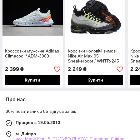
Кроссовки мужские Adidas
Кросівки чоловічі зимові
Крос
Climacool / ADM-3009
Nike Air Max 95
Nike
Sneakerboot / WNTR-245
Snea
2 399
2 249
2 2
₴
₴
Купити
Купити
Про нас
86% позитивних з 86 відгуків за рік
Працює з 19.05.2013
м. Дніпро
вул. Марії Кюрі 5, ТЦ "NEO PLAZA", 2 поверх, Дніпро,