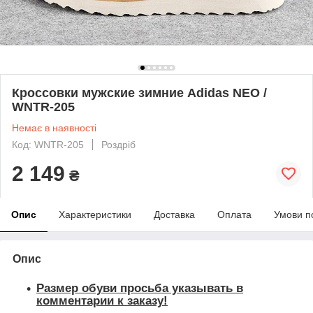
Кроссовки мужские зимние Adidas NEO /
WNTR-205
Немає в наявності
Код: WNTR-205
Роздріб
2 149
₴
Опис
Характеристики
Доставка
Оплата
Умови п
Опис
Размер обуви просьба указывать в
комментарии к заказу!