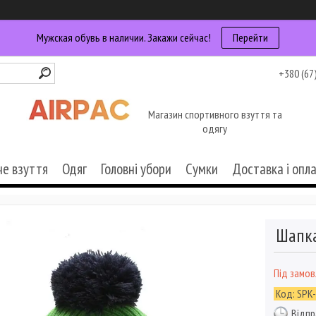
Мужская обувь в наличии. Закажи сейчас!
Перейти
+380 (67
Магазин спортивного взуття та
одягу
че взуття
Одяг
Головні убори
Сумки
Доставка і опл
Шапка
Під замо
Код:
SPK
Відпр