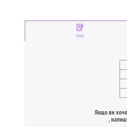
Опис
Якщо ви хоче
, напи