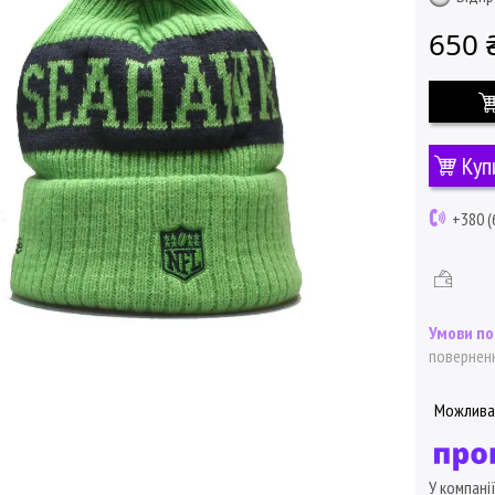
650 
Куп
+380 (
поверненн
У компані