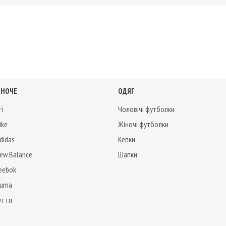
ІНОЧЕ
ОДЯГ
ті
Чоловічі футболки
ike
Жіночі футболки
didas
Кепки
New Balance
Шапки
Reebok
Puma
уття