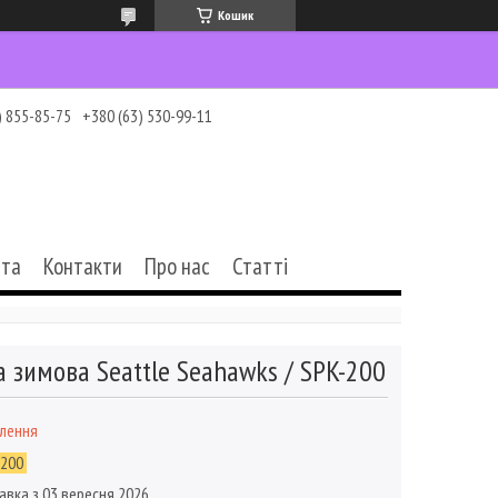
Кошик
) 855-85-75
+380 (63) 530-99-11
ата
Контакти
Про нас
Статті
 зимова Seattle Seahawks / SPK-200
влення
-200
авка з 03 вересня 2026