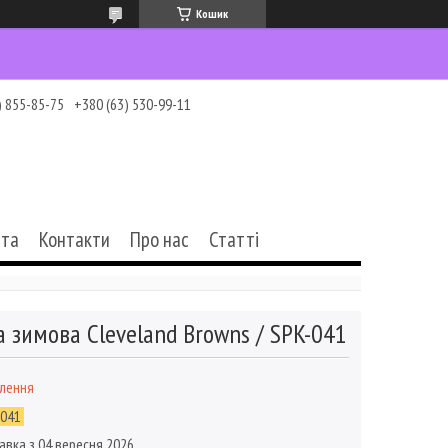
Кошик
) 855-85-75
+380 (63) 530-99-11
ата
Контакти
Про нас
Статті
 зимова Cleveland Browns / SPK-041
влення
-041
авка з 04 вересня 2026