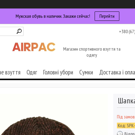
Мужская обувь в наличии. Закажи сейчас!
Перейти
+380 (67
Магазин спортивного взуття та
одягу
че взуття
Одяг
Головні убори
Сумки
Доставка і опл
Шапка
Під замо
Код:
SPK
Відпр