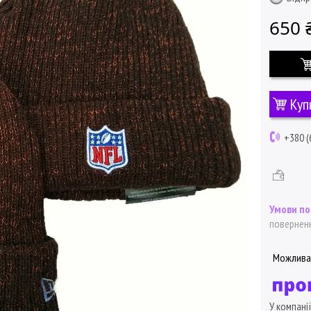
650 
Куп
+380 (
поверненн
У компані