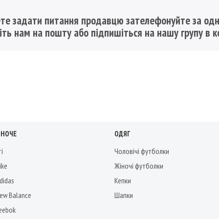
те задати питання продавцю зателефонуйте за одн
шіть нам на пошту
або підпишіться на нашу групу в к
ІНОЧЕ
ОДЯГ
ті
Чоловічі футболки
ike
Жіночі футболки
didas
Кепки
New Balance
Шапки
Reebok