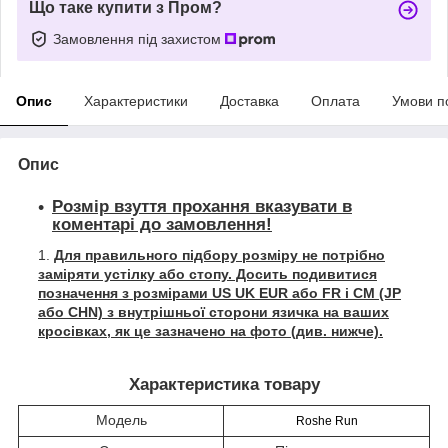
Що таке купити з Пром?
Замовлення під захистом
Опис
Характеристики
Доставка
Оплата
Умови п
Опис
Розмір взуття прохання вказувати в
коментарі до замовлення!
Для правильного підбору розміру не потрібно
заміряти устілку або стопу. Досить подивитися
позначення з розмірами US UK EUR або FR і СМ (JP
або CHN) з внутрішньої сторони язичка на ваших
кросівках, як це зазначено на фото (див. нижче).
Характеристика товару
Модель
Roshe Run