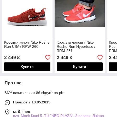
Кросівки жіночі Nike Roshe
Кросівки чоловічі Nike
Крос
Run USA / RRW-260
Roshe Run Hyperfuse /
Rosh
RRM-281
RRM
2 449
2 449
2 4
₴
₴
Купити
Купити
Про нас
86% позитивних з 86 відгуків за рік
Працює з 19.05.2013
м. Дніпро
вул. Марії Кюрі 5, ТЦ "NEO PLAZA", 2 поверх, Дніпро,