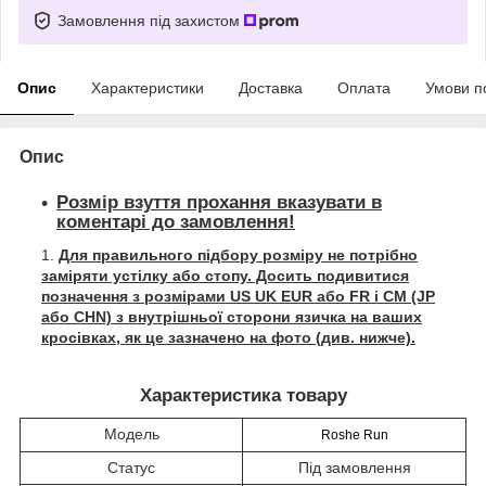
Замовлення під захистом
Опис
Характеристики
Доставка
Оплата
Умови п
Опис
Розмір взуття прохання вказувати в
коментарі до замовлення!
Для правильного підбору розміру не потрібно
заміряти устілку або стопу. Досить подивитися
позначення з розмірами US UK EUR або FR і СМ (JP
або CHN) з внутрішньої сторони язичка на ваших
кросівках, як це зазначено на фото (див. нижче).
Характеристика товару
Модель
Roshe Run
Статус
Під замовлення