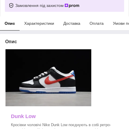
Замовлення під захистом
Опис
Характеристики
Доставка
Оплата
Умови п
Опис
Dunk Low
Кросівки чоловічі Nike Dunk Low поєднують в собі ретро-