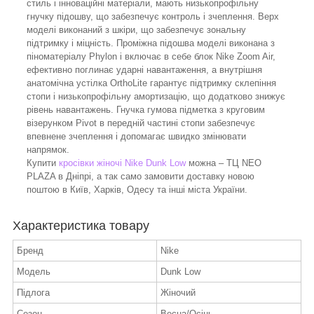
стиль і інноваційні матеріали, мають низькопрофільну
гнучку підошву, що забезпечує контроль і зчеплення. Верх
моделі виконаний з шкіри, що забезпечує зональну
підтримку і міцність. Проміжна підошва моделі виконана з
піноматеріалу Phylon і включає в себе блок Nike Zoom Air,
ефективно поглинає ударні навантаження, а внутрішня
анатомічна устілка OrthoLite гарантує підтримку склепіння
стопи і низькопрофільну амортизацію, що додатково знижує
рівень навантажень. Гнучка гумова підметка з круговим
візерунком Pivot в передній частині стопи забезпечує
впевнене зчеплення і допомагає швидко змінювати
напрямок.
Купити
кросівки жіночі Nike Dunk Low
можна – ТЦ NEO
PLAZA в Дніпрі, а так само замовити доставку новою
поштою в Київ, Харків, Одесу та інші міста України.
Характеристика товару
Бренд
Nike
Модель
Dunk Low
Підлога
Жіночий
Сезон
Весна/Осінь