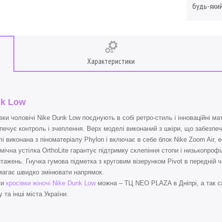
будь-який
Характеристики
k Low
вки чоловічі Nike Dunk Low поєднують в собі ретро-стиль і інноваційні м
печує контроль і зчеплення. Верх моделі виконаний з шкіри, що забезпеч
і виконана з піноматеріалу Phylon і включає в себе блок Nike Zoom Air,
мічна устілка OrthoLite гарантує підтримку склепіння стопи і низькопро
тажень. Гнучка гумова підметка з круговим візерунком Pivot в передній 
агає швидко змінювати напрямок.
ти
кросівки жіночі Nike Dunk Low
можна – ТЦ NEO PLAZA в Дніпрі, а так с
 та інші міста України.