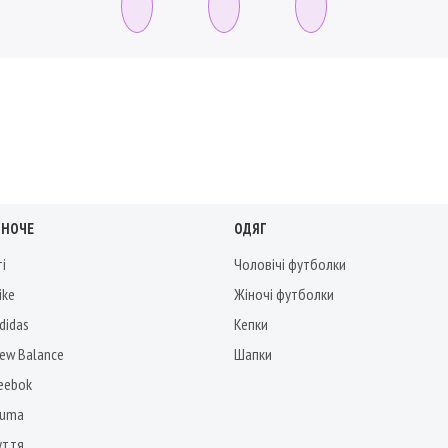
ІНОЧЕ
ОДЯГ
ті
Чоловічі футболки
ike
Жіночі футболки
didas
Кепки
New Balance
Шапки
Reebok
Puma
уття