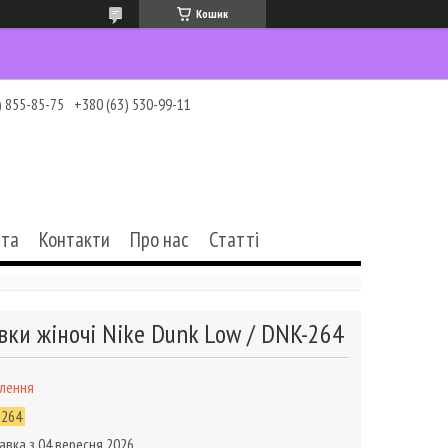
Кошик
) 855-85-75
+380 (63) 530-99-11
ата
Контакти
Про нас
Статті
вки жіночі Nike Dunk Low / DNK-264
влення
-264
авка з 04 вересня 2026