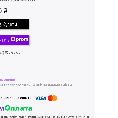
0 ₴
Купити
ити з
67) 855-85-75
я товару протягом 14 днів
за домовленістю
ї підключені електронні платежі. Тепер ви можете купити