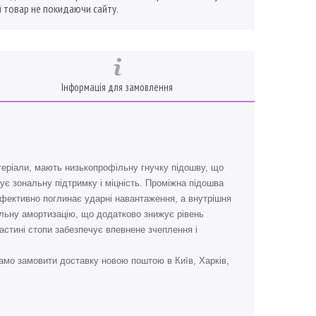
 товар не покидаючи сайту.
Інформація для замовлення
атеріали, мають низькопрофільну гнучку підошву, що
ує зональну підтримку і міцність. Проміжна підошва
 ефективно поглинає ударні навантаження, а внутрішня
фільну амортизацію, що додатково знижує рівень
частині стопи забезпечує впевнене зчеплення і
амо замовити доставку новою поштою в Київ, Харків,