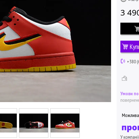
3 49
Куп
+380 (
поверненн
У компані