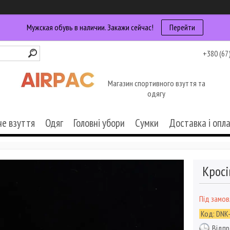
Мужская обувь в наличии. Закажи сейчас!
Перейти
+380 (67
Магазин спортивного взуття та
одягу
че взуття
Одяг
Головні убори
Сумки
Доставка і опл
Кросі
Під замо
Код:
DNK
Відпр