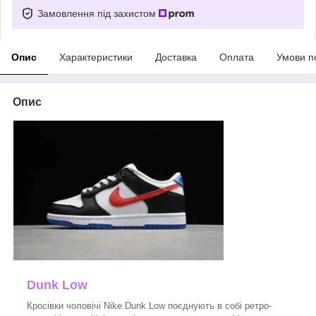
Замовлення під захистом
Опис
Характеристики
Доставка
Оплата
Умови п
Опис
Dunk Low
Кросівки чоловічі Nike Dunk Low поєднують в собі ретро-