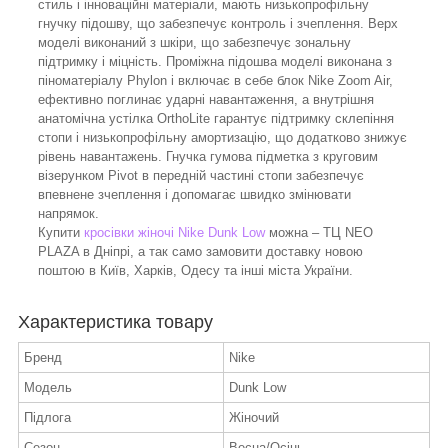
стиль і інноваційні матеріали, мають низькопрофільну
гнучку підошву, що забезпечує контроль і зчеплення. Верх
моделі виконаний з шкіри, що забезпечує зональну
підтримку і міцність. Проміжна підошва моделі виконана з
піноматеріалу Phylon і включає в себе блок Nike Zoom Air,
ефективно поглинає ударні навантаження, а внутрішня
анатомічна устілка OrthoLite гарантує підтримку склепіння
стопи і низькопрофільну амортизацію, що додатково знижує
рівень навантажень. Гнучка гумова підметка з круговим
візерунком Pivot в передній частині стопи забезпечує
впевнене зчеплення і допомагає швидко змінювати
напрямок.
Купити
кросівки жіночі Nike Dunk Low
можна – ТЦ NEO
PLAZA в Дніпрі, а так само замовити доставку новою
поштою в Київ, Харків, Одесу та інші міста України.
Характеристика товару
Бренд
Nike
Модель
Dunk Low
Підлога
Жіночий
Сезон
Весна/Осінь