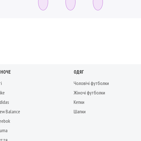
ІНОЧЕ
ОДЯГ
ті
Чоловічі футболки
ike
Жіночі футболки
didas
Кепки
New Balance
Шапки
Reebok
Puma
уття