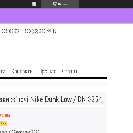
Кошик
) 855-85-75
+380 (63) 530-99-11
ата
Контакти
Про нас
Статті
вки жіночі Nike Dunk Low / DNK-254
влення
-254
авка з 07 вересня 2026