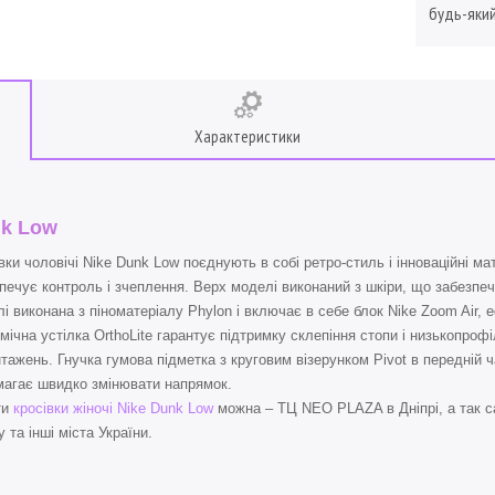
будь-який
Характеристики
k Low
вки чоловічі Nike Dunk Low поєднують в собі ретро-стиль і інноваційні м
печує контроль і зчеплення. Верх моделі виконаний з шкіри, що забезпеч
і виконана з піноматеріалу Phylon і включає в себе блок Nike Zoom Air,
мічна устілка OrthoLite гарантує підтримку склепіння стопи і низькопро
тажень. Гнучка гумова підметка з круговим візерунком Pivot в передній 
агає швидко змінювати напрямок.
ти
кросівки жіночі Nike Dunk Low
можна – ТЦ NEO PLAZA в Дніпрі, а так с
 та інші міста України.