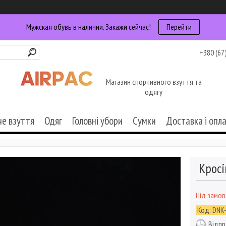
Мужская обувь в наличии. Закажи сейчас!
Перейти
+380 (67
Магазин спортивного взуття та
одягу
че взуття
Одяг
Головні убори
Сумки
Доставка і опл
Кросі
Під замо
Код:
DNK
Відпр