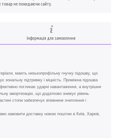
 товар не покидаючи сайту.
Інформація для замовлення
атеріали, мають низькопрофільну гнучку підошву, що
ує зональну підтримку і міцність. Проміжна підошва
 ефективно поглинає ударні навантаження, а внутрішня
фільну амортизацію, що додатково знижує рівень
частині стопи забезпечує впевнене зчеплення і
амо замовити доставку новою поштою в Київ, Харків,