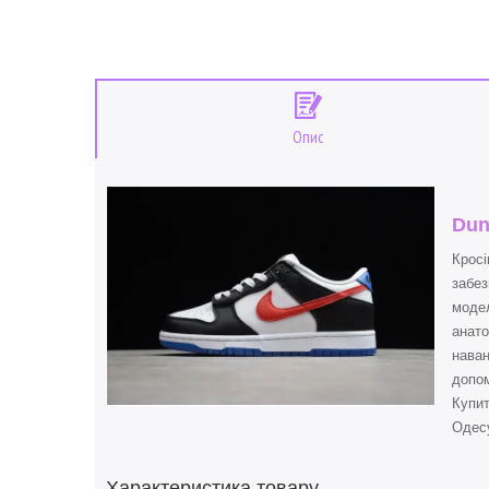
Опис
Dun
Кросі
забез
модел
анато
наван
допом
Купи
Одесу
Характеристика товару