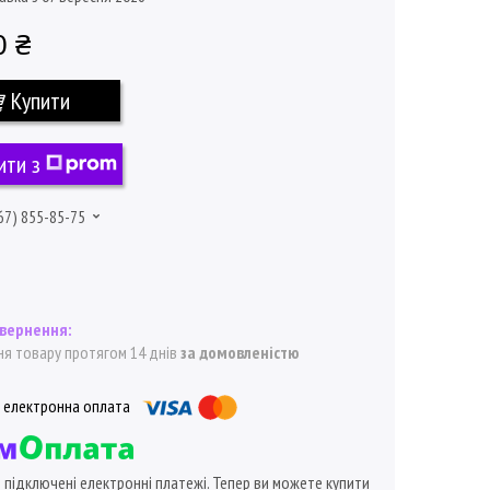
0 ₴
Купити
ити з
67) 855-85-75
я товару протягом 14 днів
за домовленістю
ї підключені електронні платежі. Тепер ви можете купити