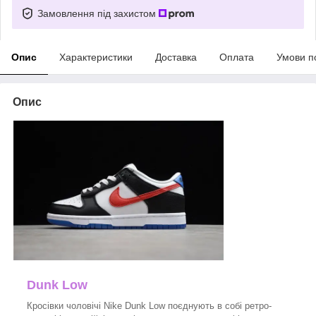
Замовлення під захистом
Опис
Характеристики
Доставка
Оплата
Умови п
Опис
Dunk Low
Кросівки чоловічі Nike Dunk Low поєднують в собі ретро-