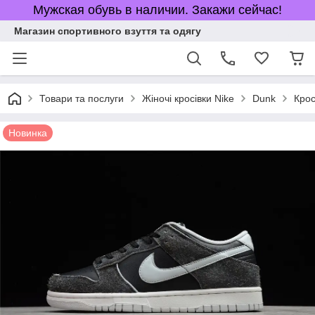
Мужская обувь в наличии. Закажи сейчас!
Магазин спортивного взуття та одягу
Товари та послуги
Жіночі кросівки Nike
Dunk
Крос
Новинка