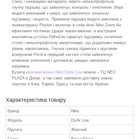
стиль і інноваційні матеріали, мають низькопрофільну
гнучку підошву, що забезпечує контроль і зчеплення. Верх
моделі виконаний з шкіри, що забезпечує зональну
підтримку і міцність. Проміжна підошва моделі виконана з
піноматеріалу Phylon і включає в себе блок Nike Zoom Air,
ефективно поглинає ударні навантаження, а внутрішня
анатомічна устілка OrthoLite гарантує підтримку склепіння
стопи і низькопрофільну амортизацію, що додатково знижує
рівень навантажень. Гнучка гумова підметка з круговим
візерунком Pivot в передній частині стопи забезпечує
впевнене зчеплення і допомагає швидко змінювати
напрямок.
Купити
кросівки жіночі Nike Dunk Low
можна – ТЦ NEO
PLAZA в Дніпрі, а так само замовити доставку новою
поштою в Київ, Харків, Одесу та інші міста України.
Характеристика товару
Бренд
Nike
Модель
Dunk Low
Підлога
Жіночий
Сезон
Весна/Осінь