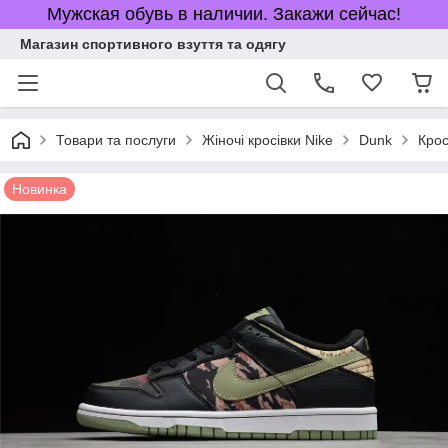
Мужская обувь в наличии. Закажи сейчас!
Магазин спортивного взуття та одягу
Товари та послуги
Жіночі кросівки Nike
Dunk
Крос
Новинка