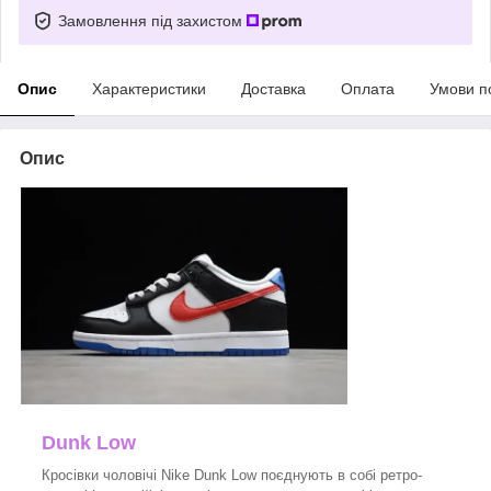
Замовлення під захистом
Опис
Характеристики
Доставка
Оплата
Умови п
Опис
Dunk Low
Кросівки чоловічі Nike Dunk Low поєднують в собі ретро-