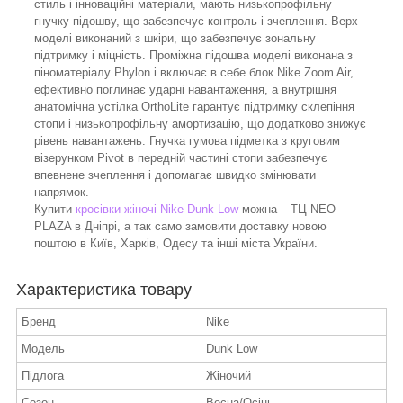
стиль і інноваційні матеріали, мають низькопрофільну
гнучку підошву, що забезпечує контроль і зчеплення. Верх
моделі виконаний з шкіри, що забезпечує зональну
підтримку і міцність. Проміжна підошва моделі виконана з
піноматеріалу Phylon і включає в себе блок Nike Zoom Air,
ефективно поглинає ударні навантаження, а внутрішня
анатомічна устілка OrthoLite гарантує підтримку склепіння
стопи і низькопрофільну амортизацію, що додатково знижує
рівень навантажень. Гнучка гумова підметка з круговим
візерунком Pivot в передній частині стопи забезпечує
впевнене зчеплення і допомагає швидко змінювати
напрямок.
Купити
кросівки жіночі Nike Dunk Low
можна – ТЦ NEO
PLAZA в Дніпрі, а так само замовити доставку новою
поштою в Київ, Харків, Одесу та інші міста України.
Характеристика товару
Бренд
Nike
Модель
Dunk Low
Підлога
Жіночий
Сезон
Весна/Осінь