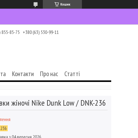
Кошик
) 855-85-75
+380 (63) 530-99-11
ата
Контакти
Про нас
Статті
вки жіночі Nike Dunk Low / DNK-236
влення
-236
авка з 04 вересня 2026