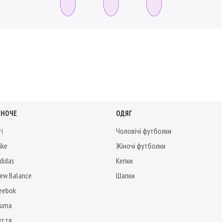
ІНОЧЕ
ОДЯГ
ті
Чоловічі футболки
ike
Жіночі футболки
didas
Кепки
New Balance
Шапки
Reebok
Puma
уття