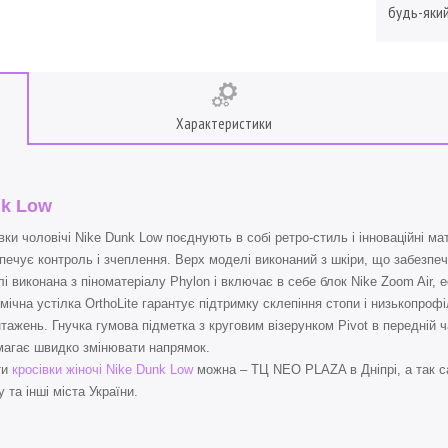
будь-який
Характеристики
k Low
вки чоловічі Nike Dunk Low поєднують в собі ретро-стиль і інноваційні м
печує контроль і зчеплення. Верх моделі виконаний з шкіри, що забезпеч
і виконана з піноматеріалу Phylon і включає в себе блок Nike Zoom Air,
мічна устілка OrthoLite гарантує підтримку склепіння стопи і низькопро
тажень. Гнучка гумова підметка з круговим візерунком Pivot в передній 
агає швидко змінювати напрямок.
ти
кросівки жіночі Nike Dunk Low
можна – ТЦ NEO PLAZA в Дніпрі, а так с
 та інші міста України.