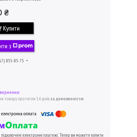
0 ₴
Купити
ити з
67) 855-85-75
я товару протягом 14 днів
за домовленістю
ї підключені електронні платежі. Тепер ви можете купити