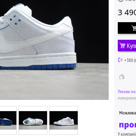
3 49
Куп
+380 (
поверненн
У компані