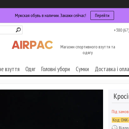
Мужская обувь в наличии. Закажи сейчас!
Перейти
+380 (67
Магазин спортивного взуття та
одягу
че взуття
Одяг
Головні убори
Сумки
Доставка і опл
Кросі
Під замо
Код:
DNK
Відпр