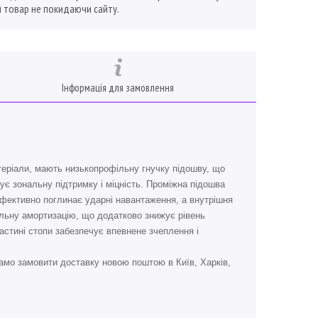
 товар не покидаючи сайту.
Інформація для замовлення
атеріали, мають низькопрофільну гнучку підошву, що
ує зональну підтримку і міцність. Проміжна підошва
 ефективно поглинає ударні навантаження, а внутрішня
фільну амортизацію, що додатково знижує рівень
частині стопи забезпечує впевнене зчеплення і
амо замовити доставку новою поштою в Київ, Харків,