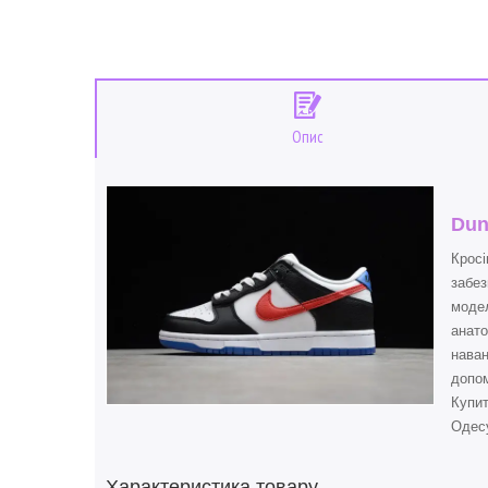
Опис
Dun
Кросі
забез
модел
анато
наван
допом
Купи
Одесу
Характеристика товару