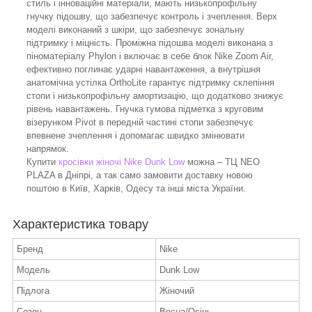
стиль і інноваційні матеріали, мають низькопрофільну
гнучку підошву, що забезпечує контроль і зчеплення. Верх
моделі виконаний з шкіри, що забезпечує зональну
підтримку і міцність. Проміжна підошва моделі виконана з
піноматеріалу Phylon і включає в себе блок Nike Zoom Air,
ефективно поглинає ударні навантаження, а внутрішня
анатомічна устілка OrthoLite гарантує підтримку склепіння
стопи і низькопрофільну амортизацію, що додатково знижує
рівень навантажень. Гнучка гумова підметка з круговим
візерунком Pivot в передній частині стопи забезпечує
впевнене зчеплення і допомагає швидко змінювати
напрямок.
Купити
кросівки жіночі Nike Dunk Low
можна – ТЦ NEO
PLAZA в Дніпрі, а так само замовити доставку новою
поштою в Київ, Харків, Одесу та інші міста України.
Характеристика товару
Бренд
Nike
Модель
Dunk Low
Підлога
Жіночий
Сезон
Весна/Осінь