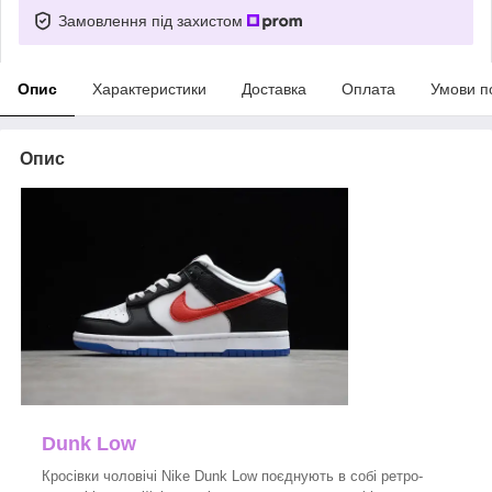
Замовлення під захистом
Опис
Характеристики
Доставка
Оплата
Умови п
Опис
Dunk Low
Кросівки чоловічі Nike Dunk Low поєднують в собі ретро-