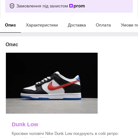
Замовлення під захистом
Опис
Характеристики
Доставка
Оплата
Умови п
Опис
Dunk Low
Кросівки чоловічі Nike Dunk Low поєднують в собі ретро-