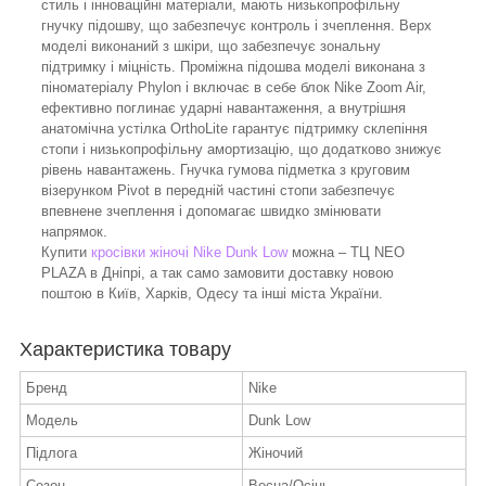
стиль і інноваційні матеріали, мають низькопрофільну
гнучку підошву, що забезпечує контроль і зчеплення. Верх
моделі виконаний з шкіри, що забезпечує зональну
підтримку і міцність. Проміжна підошва моделі виконана з
піноматеріалу Phylon і включає в себе блок Nike Zoom Air,
ефективно поглинає ударні навантаження, а внутрішня
анатомічна устілка OrthoLite гарантує підтримку склепіння
стопи і низькопрофільну амортизацію, що додатково знижує
рівень навантажень. Гнучка гумова підметка з круговим
візерунком Pivot в передній частині стопи забезпечує
впевнене зчеплення і допомагає швидко змінювати
напрямок.
Купити
кросівки жіночі Nike Dunk Low
можна – ТЦ NEO
PLAZA в Дніпрі, а так само замовити доставку новою
поштою в Київ, Харків, Одесу та інші міста України.
Характеристика товару
Бренд
Nike
Модель
Dunk Low
Підлога
Жіночий
Сезон
Весна/Осінь