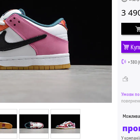
3 49
Куп
+380 (
поверненн
У компані