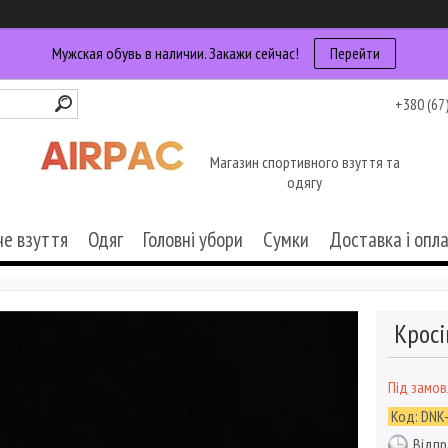
Мужская обувь в наличии. Закажи сейчас!
Перейти
+380 (67
Магазин спортивного взуття та
одягу
че взуття
Одяг
Головні убори
Сумки
Доставка і опл
Кросі
Під замо
Код:
DNK
Відпр