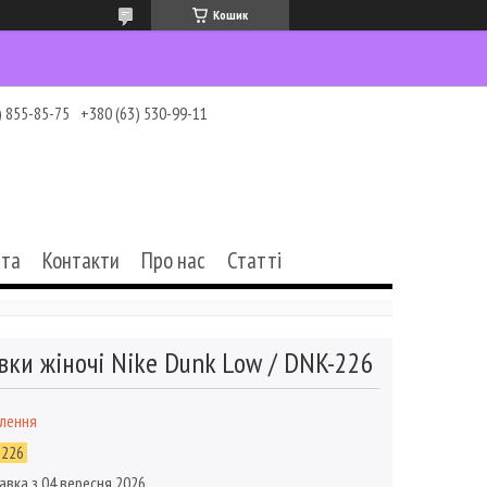
Кошик
) 855-85-75
+380 (63) 530-99-11
ата
Контакти
Про нас
Статті
вки жіночі Nike Dunk Low / DNK-226
влення
-226
авка з 04 вересня 2026