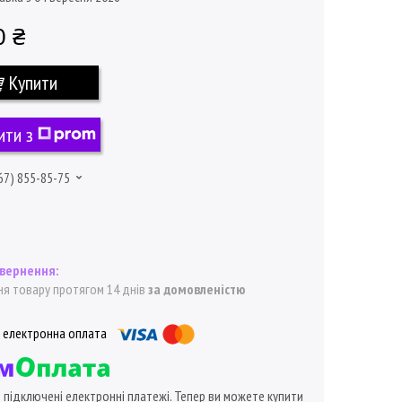
0 ₴
Купити
ити з
67) 855-85-75
я товару протягом 14 днів
за домовленістю
ї підключені електронні платежі. Тепер ви можете купити