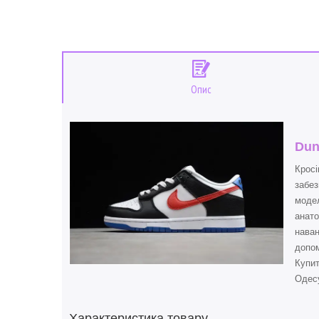
Опис
Dun
Кросі
забез
модел
анато
наван
допом
Купи
Одесу
Характеристика товару