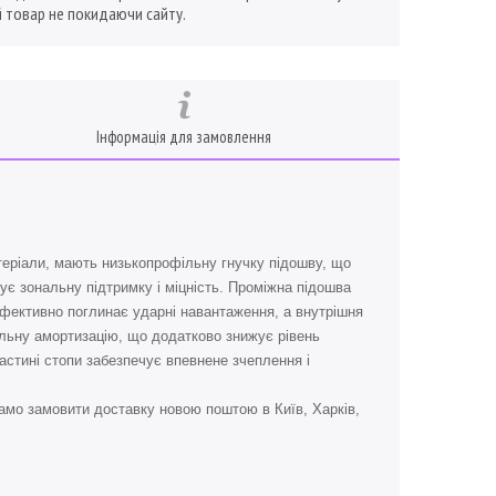
 товар не покидаючи сайту.
Інформація для замовлення
атеріали, мають низькопрофільну гнучку підошву, що
ує зональну підтримку і міцність. Проміжна підошва
 ефективно поглинає ударні навантаження, а внутрішня
фільну амортизацію, що додатково знижує рівень
частині стопи забезпечує впевнене зчеплення і
амо замовити доставку новою поштою в Київ, Харків,