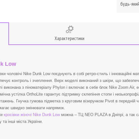
будь-який
Характеристики
k Low
вки чоловічі Nike Dunk Low поєднують в собі ретро-стиль і інноваційні м
печує контроль і зчеплення. Верх моделі виконаний з шкіри, що забезпеч
і виконана з піноматеріалу Phylon і включає в себе блок Nike Zoom Air,
мічна устілка OrthoLite гарантує підтримку склепіння стопи і низькопро
тажень. Гнучка гумова підметка з круговим візерунком Pivot в передній 
агає швидко змінювати напрямок.
ти
кросівки жіночі Nike Dunk Low
можна – ТЦ NEO PLAZA в Дніпрі, а так с
 та інші міста України.