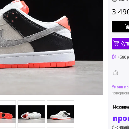
3 49
Куп
+380 (
поверненн
У компані