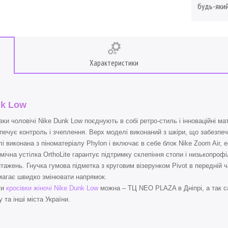
будь-який
Характеристики
k Low
вки чоловічі Nike Dunk Low поєднують в собі ретро-стиль і інноваційні м
печує контроль і зчеплення. Верх моделі виконаний з шкіри, що забезпеч
і виконана з піноматеріалу Phylon і включає в себе блок Nike Zoom Air,
мічна устілка OrthoLite гарантує підтримку склепіння стопи і низькопро
тажень. Гнучка гумова підметка з круговим візерунком Pivot в передній 
агає швидко змінювати напрямок.
ти
кросівки жіночі Nike Dunk Low
можна – ТЦ NEO PLAZA в Дніпрі, а так с
 та інші міста України.