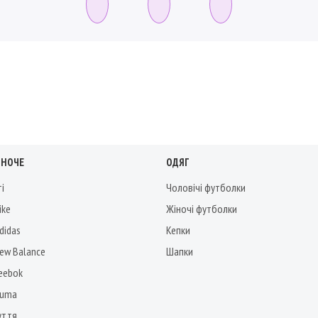
ІНОЧЕ
ОДЯГ
ті
Чоловічі футболки
ike
Жіночі футболки
didas
Кепки
New Balance
Шапки
Reebok
Puma
уття