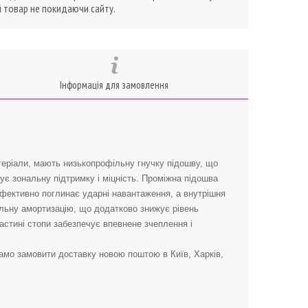
 товар не покидаючи сайту.
Інформація для замовлення
атеріали, мають низькопрофільну гнучку підошву, що
ує зональну підтримку і міцність. Проміжна підошва
 ефективно поглинає ударні навантаження, а внутрішня
фільну амортизацію, що додатково знижує рівень
частині стопи забезпечує впевнене зчеплення і
амо замовити доставку новою поштою в Київ, Харків,