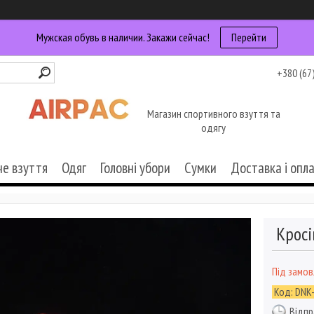
Мужская обувь в наличии. Закажи сейчас!
Перейти
+380 (67
Магазин спортивного взуття та
одягу
че взуття
Одяг
Головні убори
Сумки
Доставка і опл
Кросі
Під замо
Код:
DNK
Відпр