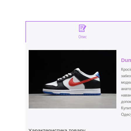
Опис
Dun
Кросі
забез
модел
анато
наван
допом
Купи
Одесу
Характеристика товару