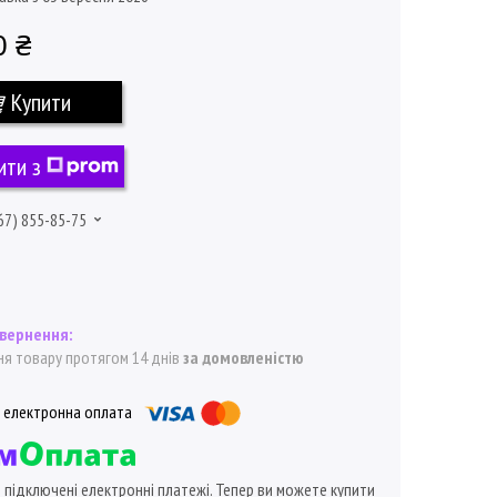
0 ₴
Купити
ити з
67) 855-85-75
я товару протягом 14 днів
за домовленістю
ї підключені електронні платежі. Тепер ви можете купити