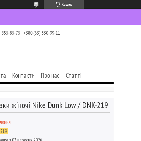
Кошик
) 855-85-75
+380 (63) 530-99-11
ата
Контакти
Про нас
Статті
вки жіночі Nike Dunk Low / DNK-219
влення
-219
авка з 03 вересня 2026