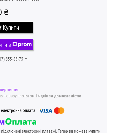
0 ₴
Купити
ити з
67) 855-85-75
я товару протягом 14 днів
за домовленістю
ї підключені електронні платежі. Тепер ви можете купити