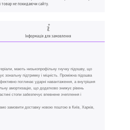
 товар не покидаючи сайту.
Інформація для замовлення
атеріали, мають низькопрофільну гнучку підошву, що
ує зональну підтримку і міцність. Проміжна підошва
 ефективно поглинає ударні навантаження, а внутрішня
фільну амортизацію, що додатково знижує рівень
частині стопи забезпечує впевнене зчеплення і
амо замовити доставку новою поштою в Київ, Харків,