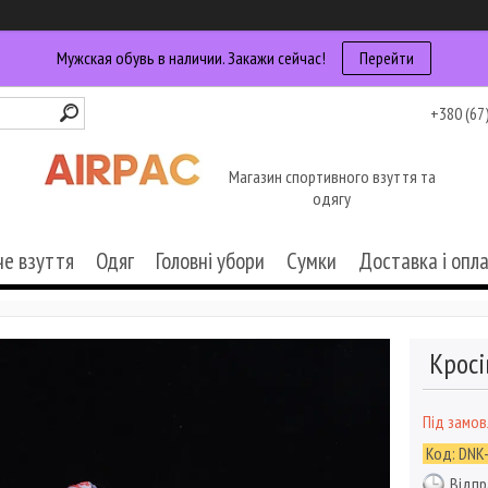
Мужская обувь в наличии. Закажи сейчас!
Перейти
+380 (67
Магазин спортивного взуття та
одягу
че взуття
Одяг
Головні убори
Сумки
Доставка і опл
Кросі
Під замо
Код:
DNK
Відпр