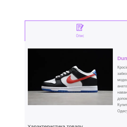
Опис
Dun
Кросі
забез
модел
анато
наван
допом
Купи
Одесу
Характеристика товару