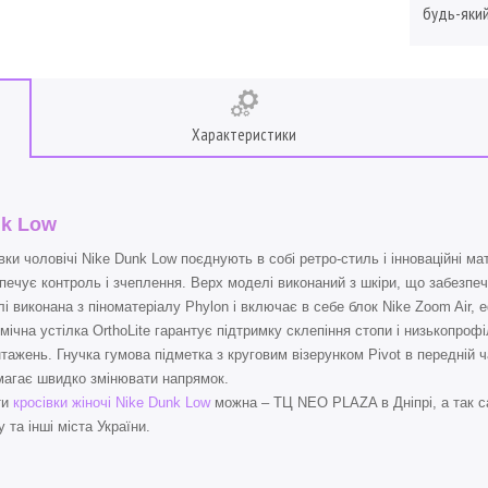
будь-який
Характеристики
k Low
вки чоловічі Nike Dunk Low поєднують в собі ретро-стиль і інноваційні м
печує контроль і зчеплення. Верх моделі виконаний з шкіри, що забезпеч
і виконана з піноматеріалу Phylon і включає в себе блок Nike Zoom Air,
мічна устілка OrthoLite гарантує підтримку склепіння стопи і низькопро
тажень. Гнучка гумова підметка з круговим візерунком Pivot в передній 
агає швидко змінювати напрямок.
ти
кросівки жіночі Nike Dunk Low
можна – ТЦ NEO PLAZA в Дніпрі, а так с
 та інші міста України.