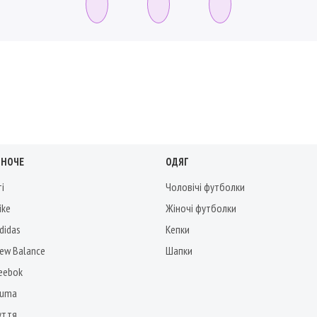
ІНОЧЕ
ОДЯГ
ті
Чоловічі футболки
ike
Жіночі футболки
didas
Кепки
New Balance
Шапки
Reebok
Puma
уття