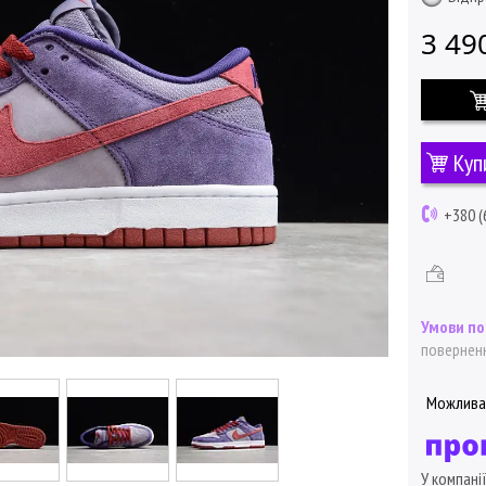
3 49
Куп
+380 (
поверненн
У компані