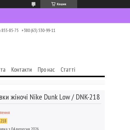
Кошик
) 855-85-75
+380 (63) 530-99-11
ата
Контакти
Про нас
Статті
вки жіночі Nike Dunk Low / DNK-218
влення
-218
авка з 04 вересня 2026