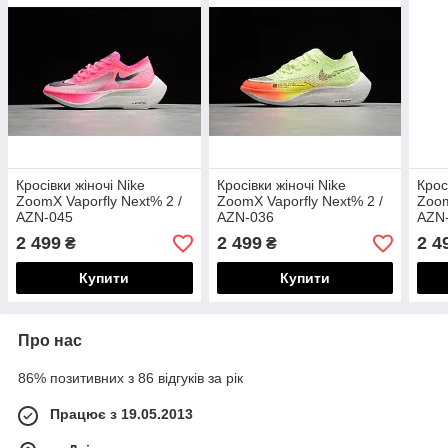
Кросівки жіночі Nike
Кросівки жіночі Nike
Крос
ZoomX Vaporfly Next% 2 /
ZoomX Vaporfly Next% 2 /
Zoom
AZN-045
AZN-036
AZN
2 499
2 499
2 4
₴
₴
Купити
Купити
Про нас
86% позитивних з 86 відгуків за рік
Працює з 19.05.2013