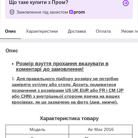
Що таке купити з Пром?
Замовлення під захистом
Опис
Характеристики
Доставка
Оплата
Умови п
Опис
Розмір взуття прохання вказувати в
коментарі до замовлення!
Для правильного підбору розміру не потрібно
заміряти устілку або стопу. Досить подивитися
позначення з розмірами US UK EUR або FR і СМ (JP
або CHN) з внутрішньої сторони язичка на ваших
кросівках, як це зазначено на фото (див. нижче).
Характеристика товару
Модель
Air Max 2016