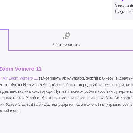
У компані
будь-який
Характеристики
 Zoom Vomero 11
і Air Zoom Vomero 11
замовляють як ультракомфортні раннеры з ідеально
огою блоків Nike Zoom Air в п'яткової зоні і передньої частини стопи, м'я
відає інноваційна конструкція Flymesh, вона ж робить кросівки суперлегк
, інших містах України. В інтернет-магазині кросівки жіночі Nike Air Zoo
ий бар'єр Crashrail (захищає від ударних навантажень) і внутрішню встав
тний колір.