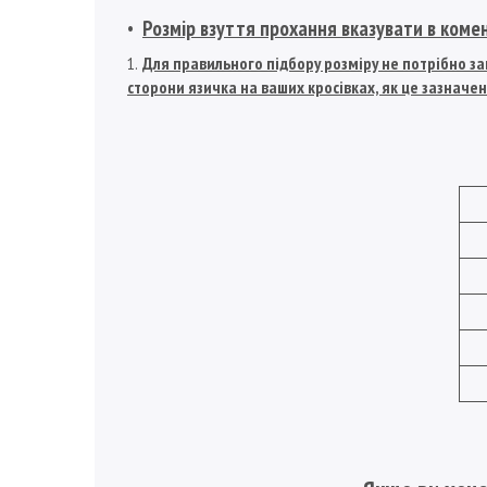
Розмір взуття прохання вказувати в коме
Для правильного підбору розміру не потрібно зам
сторони язичка на ваших кросівках, як це зазначен