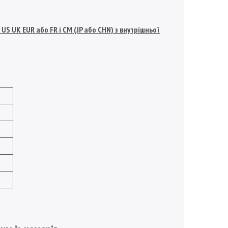
S UK EUR або FR і СМ (JP або CHN) з внутрішньої