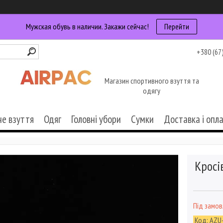
Мужская обувь в наличии. Закажи сейчас!
Перейти
+380 (67
Магазин спортивного взуття та
одягу
че взуття
Одяг
Головні убори
Сумки
Доставка і опл
Кросі
Під замо
Код:
AZU