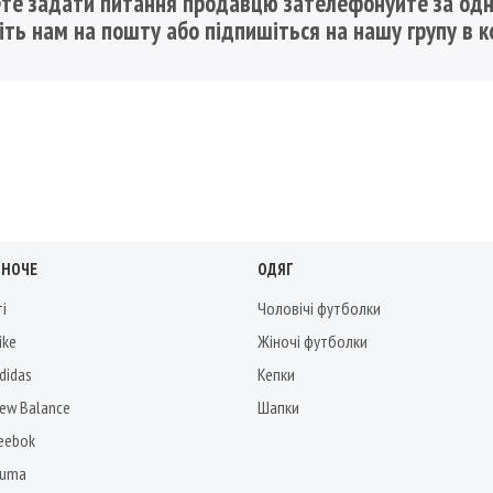
те задати питання продавцю зателефонуйте за одн
шіть нам на пошту
або підпишіться на нашу групу в к
ІНОЧЕ
ОДЯГ
ті
Чоловічі футболки
ike
Жіночі футболки
didas
Кепки
New Balance
Шапки
Reebok
Puma