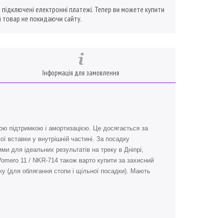
ї підключені електронні платежі. Тепер ви можете купити
 товар не покидаючи сайту.
Інформація для замовлення
ю підтримкою і амортизацією. Це досягається за
кої вставки у внутрішній частині. За посадку
ими для ідеальних результатів на треку в Дніпрі,
m Vomero 11 / NKR-714 також варто купити за захисний
ку (для облягання стопи і щільної посадки). Мають