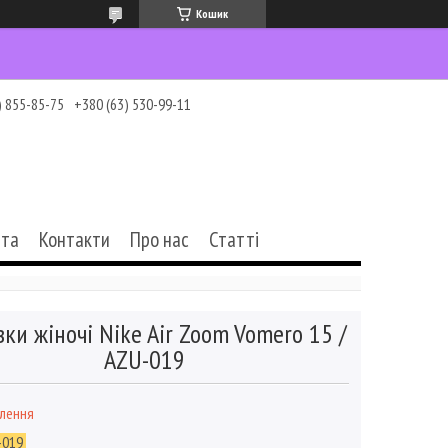
Кошик
) 855-85-75
+380 (63) 530-99-11
ата
Контакти
Про нас
Статті
вки жіночі Nike Air Zoom Vomero 15 /
AZU-019
влення
-019