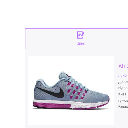
Опис
Air
Жіноч
допом
відпо
Києві
гумов
Блаки