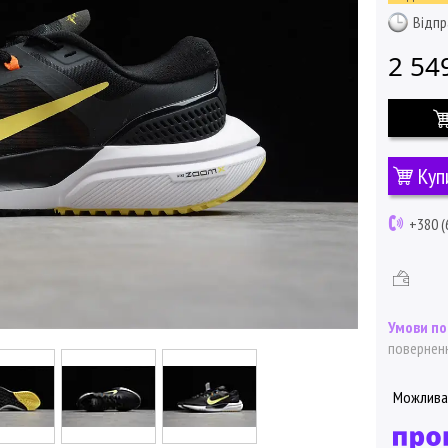
Відпр
2 54
Куп
+380 (
поверненн