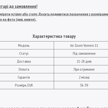
нтарі до замовлення!
іряти устілку або стопу. Досить подивитися позначення з розмірами U
о на фото (див. нижче).
Характеристика товару
Модель
Air Zoom Vomero 11
Статус
Під замовлення
Доставка
21-28 днів
Оплата
При отриманні
Гарантія
2 місяці
Розміри, EUR
36-39