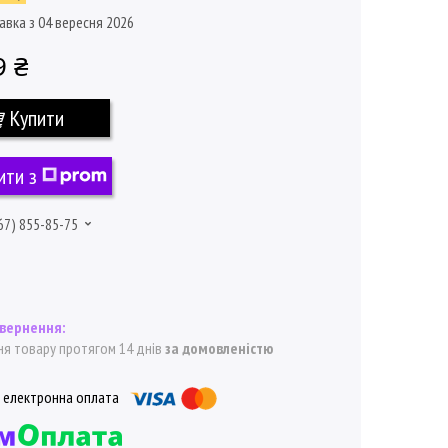
авка з 04 вересня 2026
9 ₴
Купити
ити з
67) 855-85-75
я товару протягом 14 днів
за домовленістю