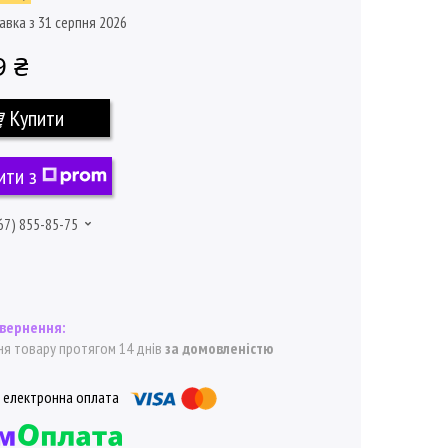
авка з 31 серпня 2026
9 ₴
Купити
ити з
67) 855-85-75
я товару протягом 14 днів
за домовленістю