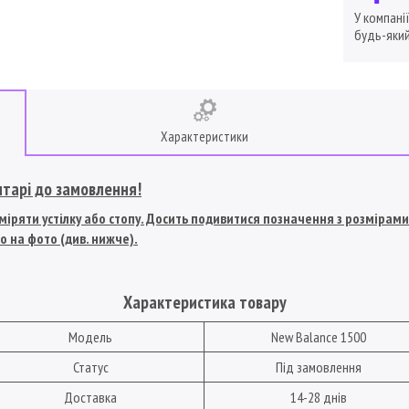
У компані
будь-який
Характеристики
нтарі до замовлення!
іряти устілку або стопу. Досить подивитися позначення з розмірами U
о на фото (див. нижче).
Характеристика товару
Модель
New Balance 1500
Статус
Під замовлення
Доставка
14-28 днів