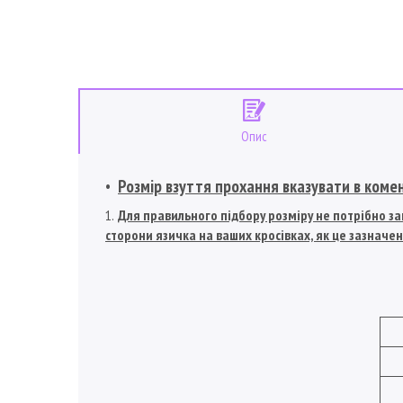
Опис
Розмір взуття прохання вказувати в коме
Для правильного підбору розміру не потрібно зам
сторони язичка на ваших кросівках, як це зазначен