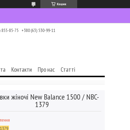
Кошик
) 855-85-75
+380 (63) 530-99-11
ата
Контакти
Про нас
Статті
вки жіночі New Balance 1500 / NBC-
1379
влення
-1379