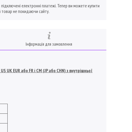
ї підключені електронні платежі. Тепер ви можете купити
 товар не покидаючи сайту.
Інформація для замовлення
S UK EUR або FR і СМ (JP або CHN) з внутрішньої