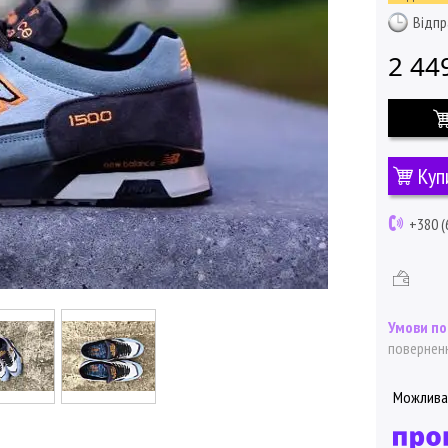
Відпр
2 44
Куп
+380 (
поверненн