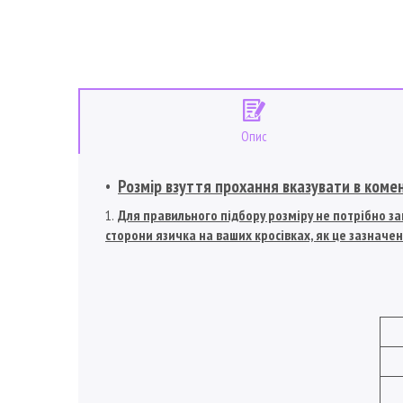
Опис
Розмір взуття прохання вказувати в коме
Для правильного підбору розміру не потрібно зам
сторони язичка на ваших кросівках, як це зазначен