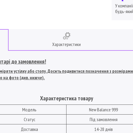
У компані
будь-який
Характеристики
нтарі до замовлення!
іряти устілку або стопу. Досить подивитися позначення з розмірами U
о на фото (див. нижче).
Характеристика товару
Модель
New Balance 999
Статус
Під замовлення
Доставка
14-28 днів