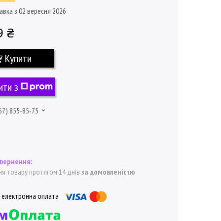
авка з 02 вересня 2026
9 ₴
Купити
ити з
67) 855-85-75
я товару протягом 14 днів
за домовленістю