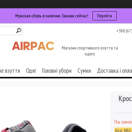
Мужская обувь в наличии. Закажи сейчас!
Перейти
+380 (67
Магазин спортивного взуття та
одягу
че взуття
Одяг
Головні убори
Сумки
Доставка і опл
Крос
Під замо
Код:
NBC