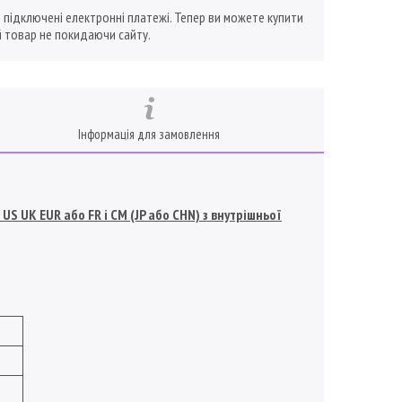
ї підключені електронні платежі. Тепер ви можете купити
 товар не покидаючи сайту.
Інформація для замовлення
S UK EUR або FR і СМ (JP або CHN) з внутрішньої