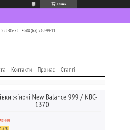
Кошик
) 855-85-75
+380 (63) 530-99-11
ата
Контакти
Про нас
Статті
івки жіночі New Balance 999 / NBC-
1370
влення
-1370