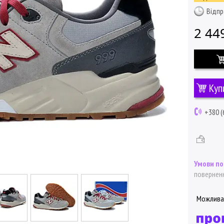
Відпр
2 44
Куп
+380 (
поверненн