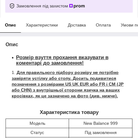
Замовлення під захистом
Опис
Характеристики
Доставка
Оплата
Умови п
Опис
Розмір взуття прохання вказувати в
коментарі до замовлення!
Для правильного підбору розміру не потрібно
заміряти устілку або стопу. Досить подивитися
позначення з розмірами US UK EUR або FR і СМ (JP
або CHN) з внутрішньої сторони язичка на ваших
кросівках, як це зазначено на фото (див. нижче).
Характеристика товару
Модель
New Balance 999
Статус
Під замовлення