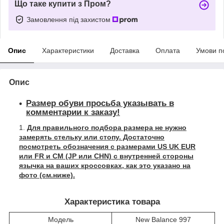
Що таке купити з Пром?
Замовлення під захистом
Опис
Характеристики
Доставка
Оплата
Умови п
Опис
Размер обуви просьба указывать в
комментарии к заказу!
Для правильного подбора размера не нужно
замерять стельку или стопу. Достаточно
посмотреть обозначения с размерами US UK EUR
или FR и СМ (JP или CHN) с внутренней стороны
язычка на ваших кроссовках, как это указано на
фото (см.ниже).
Характеристика товара
Модель
New Balance 997