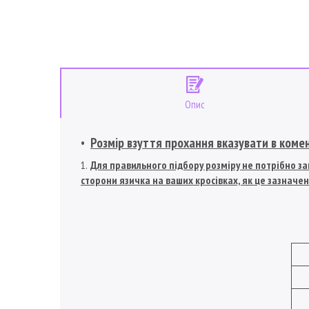
Опис
Розмір взуття прохання вказувати в коме
Для правильного підбору розміру не потрібно зам
сторони язичка на ваших кросівках, як це зазначен