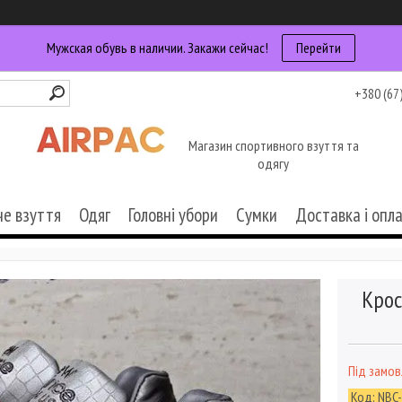
Мужская обувь в наличии. Закажи сейчас!
Перейти
+380 (67
Магазин спортивного взуття та
одягу
че взуття
Одяг
Головні убори
Сумки
Доставка і опл
Крос
Під замо
Код:
NBC