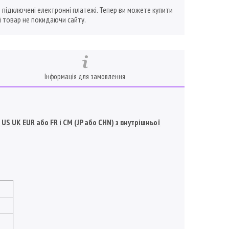
ї підключені електронні платежі. Тепер ви можете купити
 товар не покидаючи сайту.
Інформація для замовлення
S UK EUR або FR і СМ (JP або CHN) з внутрішньої