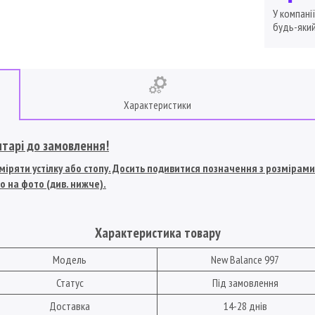
У компані
будь-який
Характеристики
нтарі до замовлення!
іряти устілку або стопу. Досить подивитися позначення з розмірами U
о на фото (див. нижче).
Характеристика товару
Модель
New Balance 997
Статус
Під замовлення
Доставка
14-28 днів