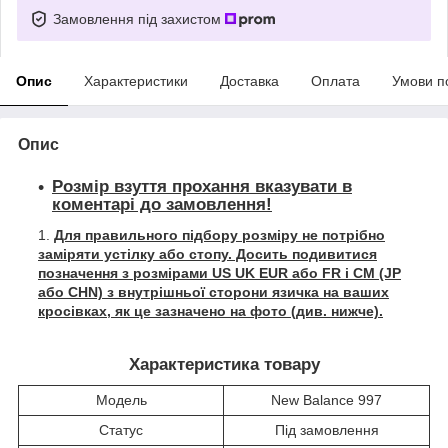
Замовлення під захистом
Опис
Характеристики
Доставка
Оплата
Умови п
Опис
Розмір взуття прохання вказувати в
коментарі до замовлення!
Для правильного підбору розміру не потрібно
заміряти устілку або стопу. Досить подивитися
позначення з розмірами US UK EUR або FR і СМ (JP
або CHN) з внутрішньої сторони язичка на ваших
кросівках, як це зазначено на фото (див. нижче).
Характеристика товару
Модель
New Balance 997
Статус
Під замовлення