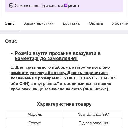
Замовлення під захистом
Опис
Характеристики
Доставка
Оплата
Умови п
Опис
Розмір взуття прохання вказувати в
коментарі до замовлення!
Для правильного підбору розміру не потрібно
заміряти устілку або стопу. Досить подивитися
позначення з розмірами US UK EUR або FR і СМ (JP
або CHN) з внутрішньої сторони язичка на ваших
кросівках, як це зазначено на фото (див. нижче).
Характеристика товару
Модель
New Balance 997
Статус
Під замовлення