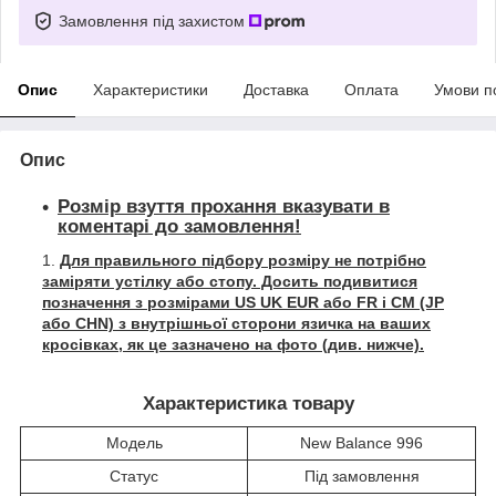
Замовлення під захистом
Опис
Характеристики
Доставка
Оплата
Умови п
Опис
Розмір взуття прохання вказувати в
коментарі до замовлення!
Для правильного підбору розміру не потрібно
заміряти устілку або стопу. Досить подивитися
позначення з розмірами US UK EUR або FR і СМ (JP
або CHN) з внутрішньої сторони язичка на ваших
кросівках, як це зазначено на фото (див. нижче).
Характеристика товару
Модель
New Balance 996
Статус
Під замовлення