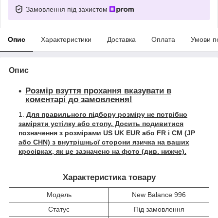
Замовлення під захистом
Опис
Характеристики
Доставка
Оплата
Умови п
Опис
Розмір взуття прохання вказувати в
коментарі до замовлення!
Для правильного підбору розміру не потрібно
заміряти устілку або стопу. Досить подивитися
позначення з розмірами US UK EUR або FR і СМ (JP
або CHN) з внутрішньої сторони язичка на ваших
кросівках, як це зазначено на фото (див. нижче).
Характеристика товару
Модель
New Balance 996
Статус
Під замовлення