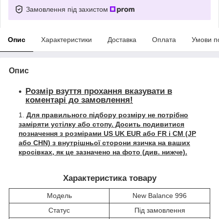
Замовлення під захистом
Опис
Характеристики
Доставка
Оплата
Умови п
Опис
Розмір взуття прохання вказувати в
коментарі до замовлення!
Для правильного підбору розміру не потрібно
заміряти устілку або стопу. Досить подивитися
позначення з розмірами US UK EUR або FR і СМ (JP
або CHN) з внутрішньої сторони язичка на ваших
кросівках, як це зазначено на фото (див. нижче).
Характеристика товару
Модель
New Balance 996
Статус
Під замовлення