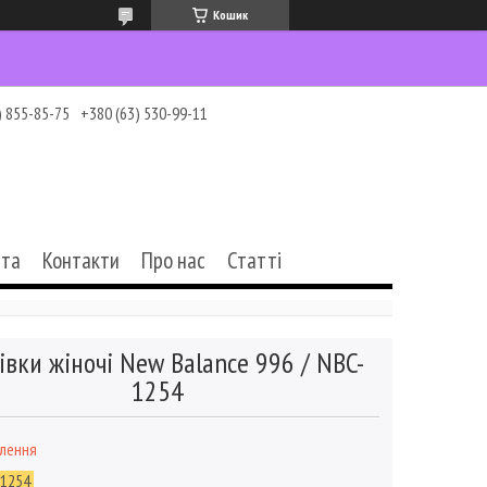
Кошик
) 855-85-75
+380 (63) 530-99-11
ата
Контакти
Про нас
Статті
івки жіночі New Balance 996 / NBC-
1254
влення
-1254