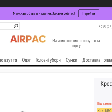
Мужская обувь в наличии. Закажи сейчас!
Перейти
+380 (67
Магазин спортивного взуття та
одягу
че взуття
Одяг
Головні убори
Сумки
Доставка і опл
Крос
Під замо
Код:
NBC