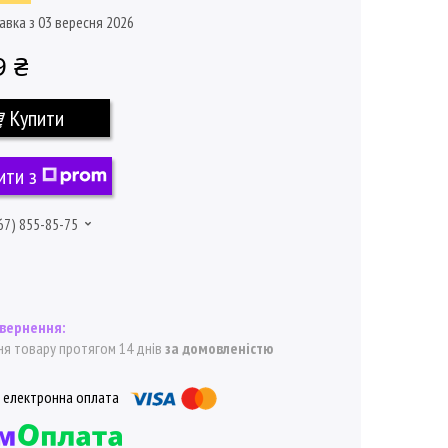
авка з 03 вересня 2026
9 ₴
Купити
ити з
67) 855-85-75
я товару протягом 14 днів
за домовленістю