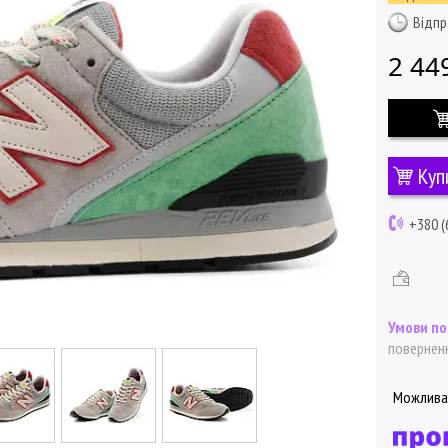
Відпр
2 44
Куп
+380 (
поверненн