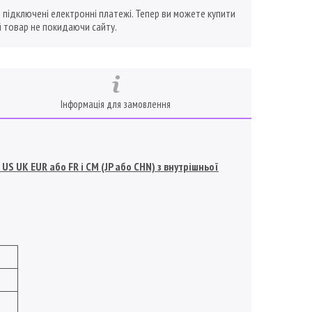
ї підключені електронні платежі. Тепер ви можете купити
 товар не покидаючи сайту.
Інформація для замовлення
S UK EUR або FR і СМ (JP або CHN) з внутрішньої