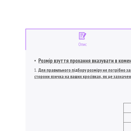
Опис
Розмір взуття прохання вказувати в коме
Для правильного підбору розміру не потрібно зам
сторони язичка на ваших кросівках, як це зазначен