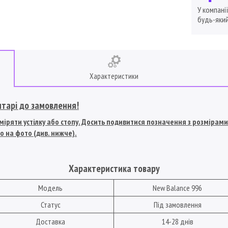
У компані
будь-який
Характеристики
нтарі до замовлення!
іряти устілку або стопу. Досить подивитися позначення з розмірами U
о на фото (див. нижче).
Характеристика товару
Модель
New Balance 996
Статус
Під замовлення
Доставка
14-28 днів