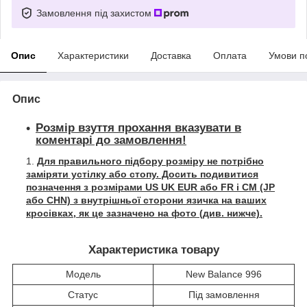
Замовлення під захистом
Опис
Характеристики
Доставка
Оплата
Умови п
Опис
Розмір взуття прохання вказувати в
коментарі до замовлення!
Для правильного підбору розміру не потрібно
заміряти устілку або стопу. Досить подивитися
позначення з розмірами US UK EUR або FR і СМ (JP
або CHN) з внутрішньої сторони язичка на ваших
кросівках, як це зазначено на фото (див. нижче).
Характеристика товару
Модель
New Balance 996
Статус
Під замовлення