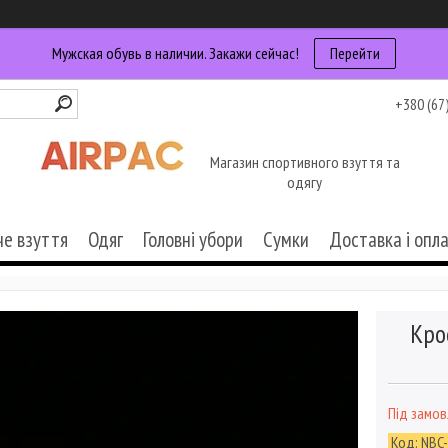
Мужская обувь в наличии. Закажи сейчас!
Перейти
+380 (67
Магазин спортивного взуття та
одягу
че взуття
Одяг
Головні убори
Сумки
Доставка і опл
Кро
Під замо
Код:
NBC