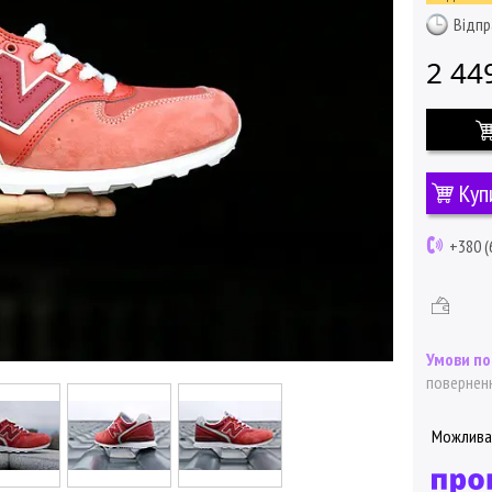
Відпр
2 44
Куп
+380 (
поверненн