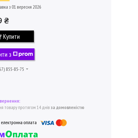
авка з 01 вересня 2026
9 ₴
Купити
ити з
67) 855-85-75
я товару протягом 14 днів
за домовленістю