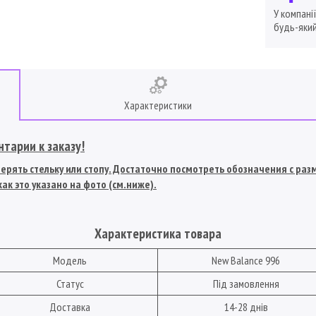
У компані
будь-який
Характеристики
тарии к заказу!
рять стельку или стопу. Достаточно посмотреть обозначения с разме
ак это указано на фото (см.ниже).
Характеристика товара
Модель
New Balance 996
Статус
Під замовлення
Доставка
14-28 днів