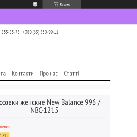
Кошик
) 855-85-75
+380 (63) 530-99-11
ата
Контакти
Про нас
Статті
ссовки женские New Balance 996 /
NBC-1215
влення
-1215