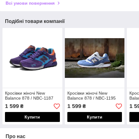
Всі умови повернення
Подібні товари компанії
Кросівки жіночі New
Кросівки жіночі New
Крос
Balance 878 / NBC-1187
Balance 878 / NBC-1195
Bala
1 599
1 599
1 5
₴
₴
Купити
Купити
Про нас