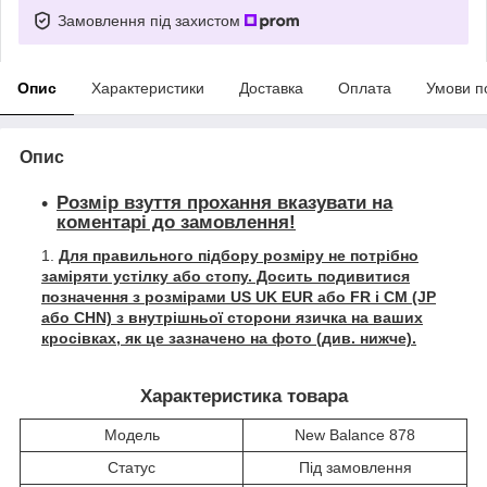
Замовлення під захистом
Опис
Характеристики
Доставка
Оплата
Умови п
Опис
Розмір взуття прохання вказувати на
коментарі до замовлення!
Для правильного підбору розміру не потрібно
заміряти устілку або стопу. Досить подивитися
позначення з розмірами US UK EUR або FR і СМ (JP
або CHN) з внутрішньої сторони язичка на ваших
кросівках, як це зазначено на фото (див. нижче).
Характеристика товара
Модель
New Balance 878
Статус
Під замовлення