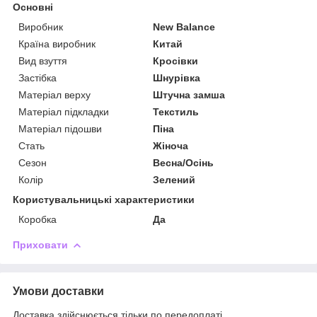
Основні
Виробник
New Balance
Країна виробник
Китай
Вид взуття
Кросівки
Застібка
Шнурівка
Матеріал верху
Штучна замша
Матеріал підкладки
Текстиль
Матеріал підошви
Піна
Стать
Жіноча
Сезон
Весна/Осінь
Колір
Зелений
Користувальницькі характеристики
Коробка
Да
Приховати
Умови доставки
Доставка здійснюється тільки по передоплаті.