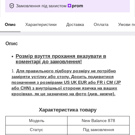
Замовлення під захистом
Опис
Характеристики
Доставка
Оплата
Умови п
Опис
Розмір взуття прохання вказувати в
коментарі до замовлення!
Для правильного підбору розміру не потрібно
заміряти устілку або стопу. Досить подивитися
позначення з розмірами US UK EUR або FR і СМ (JP
або CHN) з внутрішньої сторони язичка на ваших
кросівках, як це зазначено на фото (див. нижче).
Характеристика товару
Модель
New Balance 878
Статус
Під замовлення