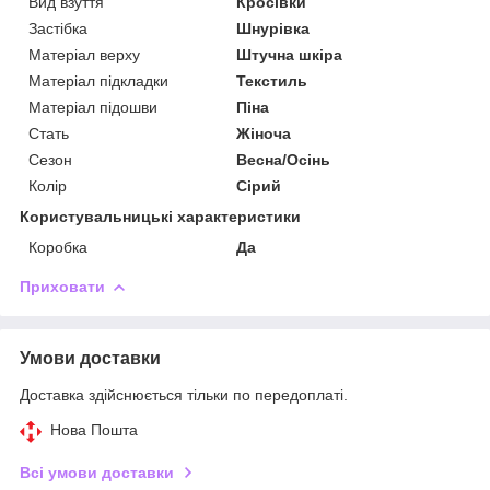
Вид взуття
Кросівки
Застібка
Шнурівка
Матеріал верху
Штучна шкіра
Матеріал підкладки
Текстиль
Матеріал підошви
Піна
Стать
Жіноча
Сезон
Весна/Осінь
Колір
Сірий
Користувальницькі характеристики
Коробка
Да
Приховати
Умови доставки
Доставка здійснюється тільки по передоплаті.
Нова Пошта
Всі умови доставки