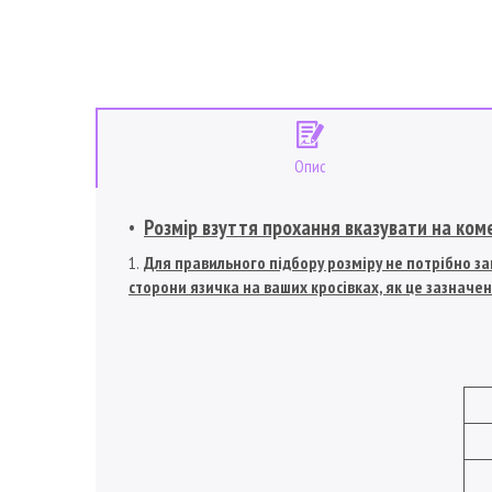
Опис
Розмір взуття прохання вказувати на ком
Для правильного підбору розміру не потрібно зам
сторони язичка на ваших кросівках, як це зазначен