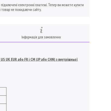
ї підключені електронні платежі. Тепер ви можете купити
 товар не покидаючи сайту.
Інформація для замовлення
S UK EUR або FR і СМ (JP або CHN) з внутрішньої