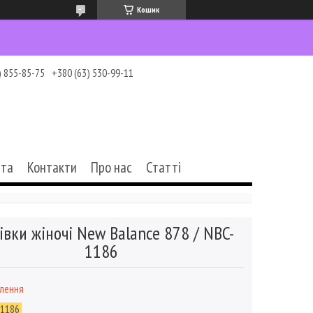
Кошик
) 855-85-75
+380 (63) 530-99-11
ата
Контакти
Про нас
Статті
івки жіночі New Balance 878 / NBC-
1186
влення
-1186