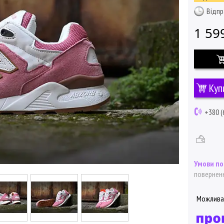
Відпр
1 59
Куп
+380 (
поверненн