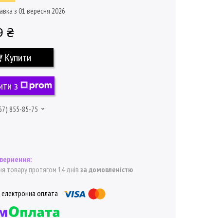
авка з 01 вересня 2026
9 ₴
Купити
ити з
67) 855-85-75
я товару протягом 14 днів
за домовленістю