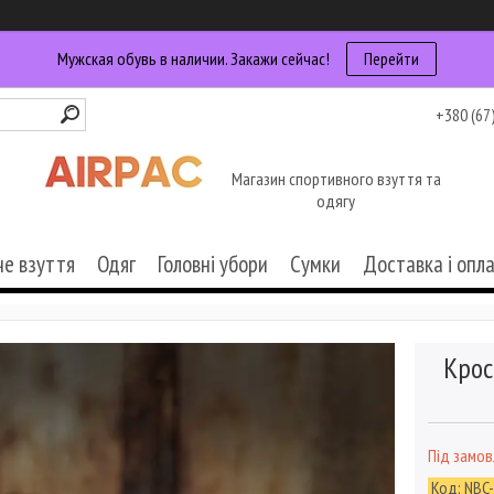
Мужская обувь в наличии. Закажи сейчас!
Перейти
+380 (67
Магазин спортивного взуття та
одягу
че взуття
Одяг
Головні убори
Сумки
Доставка і опл
Крос
Під замо
Код:
NBC