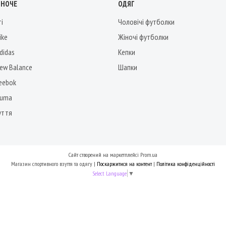
ІНОЧЕ
ОДЯГ
ті
Чоловічі футболки
ike
Жіночі футболки
didas
Кепки
New Balance
Шапки
Reebok
Puma
уття
Сайт створений на маркетплейсі
Prom.ua
Магазин спортивного взуття та одягу |
Поскаржитися на контент
|
Політика конфіденційності
Select Language
▼