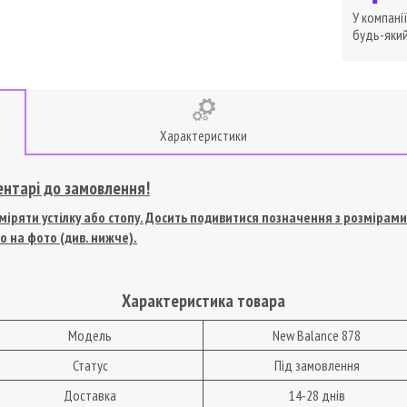
У компані
будь-який
Характеристики
ентарі до замовлення!
іряти устілку або стопу. Досить подивитися позначення з розмірами U
о на фото (див. нижче).
Характеристика товара
Модель
New Balance 878
Статус
Під замовлення
Доставка
14-28 днів