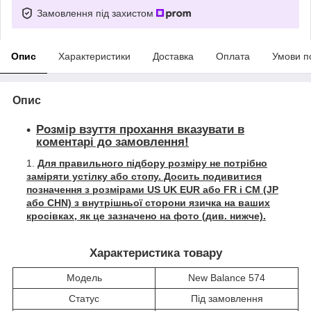
Замовлення під захистом
Опис
Характеристики
Доставка
Оплата
Умови п
Опис
Розмір взуття прохання вказувати в
коментарі до замовлення!
Для правильного підбору розміру не потрібно
заміряти устілку або стопу. Досить подивитися
позначення з розмірами US UK EUR або FR і СМ (JP
або CHN) з внутрішньої сторони язичка на ваших
кросівках, як це зазначено на фото (див. нижче).
Характеристика товару
Модель
New Balance 574
Статус
Під замовлення