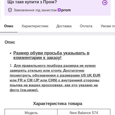
Що таке купити з Пром?
Замовлення під захистом
Опис
Характеристики
Доставка
Оплата
Умови п
Опис
Размер обуви просьба указывать в
комментарии к заказу!
Для правильного подбора размера не нужно
замерять стельку или стопу. Достаточно
посмотреть обозначения с размерами US UK EUR
или FR и СМ (JP или CHN) с внутренней стороны
язычка на ваших кроссовках, как это указано на
фото (см.ниже).
Характеристика товара
Модель
New Balance 574