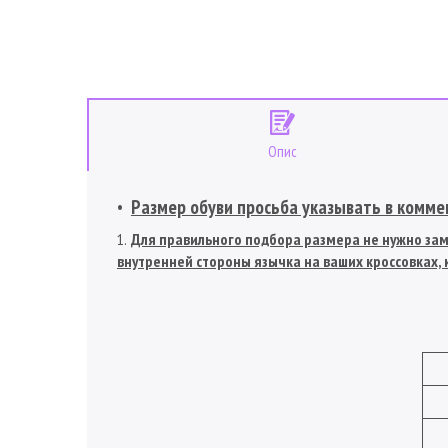
Опис
Размер обуви просьба указывать в коммен
Для правильного подбора размера не нужно заме
внутренней стороны язычка на ваших кроссовках, к