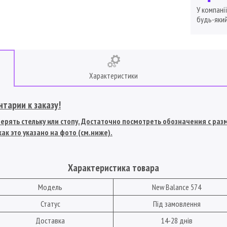
У компані
будь-який
Характеристики
тарии к заказу!
рять стельку или стопу. Достаточно посмотреть обозначения с разме
ак это указано на фото (см.ниже).
Характеристика товара
Модель
New Balance 574
Статус
Під замовлення
Доставка
14-28 днів