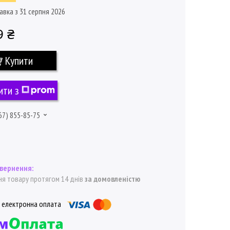
авка з 31 серпня 2026
9 ₴
Купити
ити з
67) 855-85-75
я товару протягом 14 днів
за домовленістю