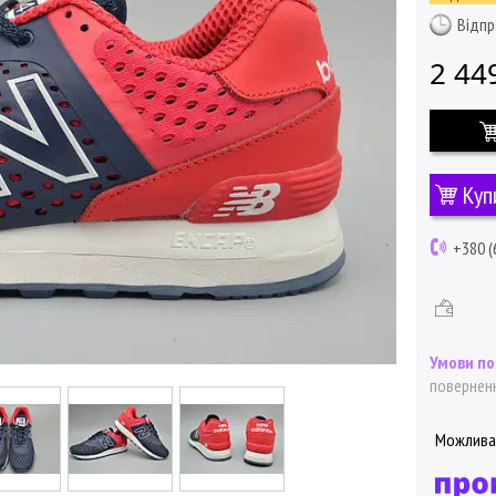
Відпр
2 44
Куп
+380 (
поверненн