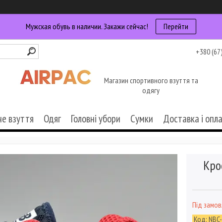
Мужская обувь в наличии. Закажи сейчас!
Перейти
+380 (67
Магазин спортивного взуття та
одягу
че взуття
Одяг
Головні убори
Сумки
Доставка і опл
Кро
Під замо
Код:
NBC