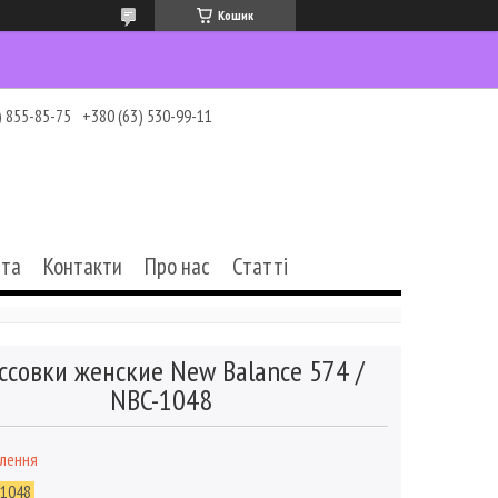
Кошик
) 855-85-75
+380 (63) 530-99-11
ата
Контакти
Про нас
Статті
ссовки женские New Balance 574 /
NBC-1048
влення
-1048