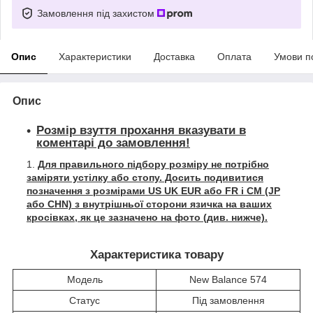
Замовлення під захистом
Опис
Характеристики
Доставка
Оплата
Умови п
Опис
Розмір взуття прохання вказувати в
коментарі до замовлення!
Для правильного підбору розміру не потрібно
заміряти устілку або стопу. Досить подивитися
позначення з розмірами US UK EUR або FR і СМ (JP
або CHN) з внутрішньої сторони язичка на ваших
кросівках, як це зазначено на фото (див. нижче).
Характеристика товару
Модель
New Balance 574
Статус
Під замовлення