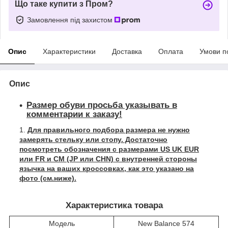
Що таке купити з Пром?
Замовлення під захистом
Опис
Характеристики
Доставка
Оплата
Умови п
Опис
Размер обуви просьба указывать в
комментарии к заказу!
Для правильного подбора размера не нужно
замерять стельку или стопу. Достаточно
посмотреть обозначения с размерами US UK EUR
или FR и СМ (JP или CHN) с внутренней стороны
язычка на ваших кроссовках, как это указано на
фото (см.ниже).
Характеристика товара
Модель
New Balance 574