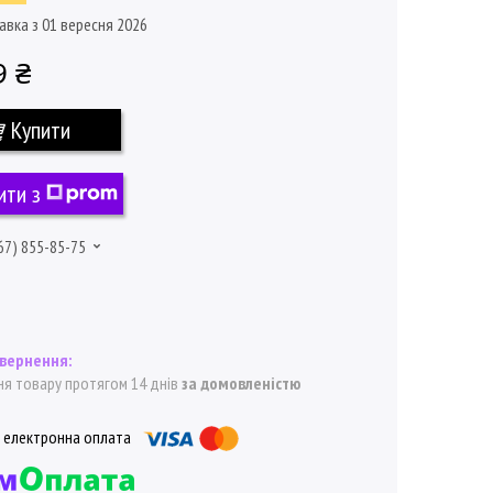
авка з 01 вересня 2026
9 ₴
Купити
ити з
67) 855-85-75
я товару протягом 14 днів
за домовленістю