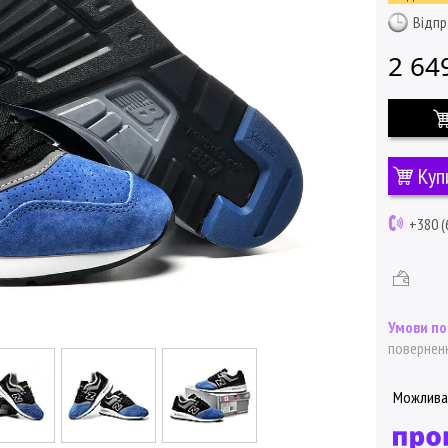
Відпр
2 64
Куп
+380 (
поверненн