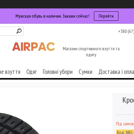
Мужская обувь в наличии. Закажи сейчас!
Перейти
+380 (67
Магазин спортивного взуття та
одягу
че взуття
Одяг
Головні убори
Сумки
Доставка і опл
Кро
Під замо
Код:
NBC