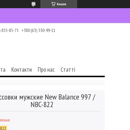
Кошик
) 855-85-75
+380 (63) 530-99-11
ата
Контакти
Про нас
Статті
ссовки мужские New Balance 997 /
NBC-822
влення
-822