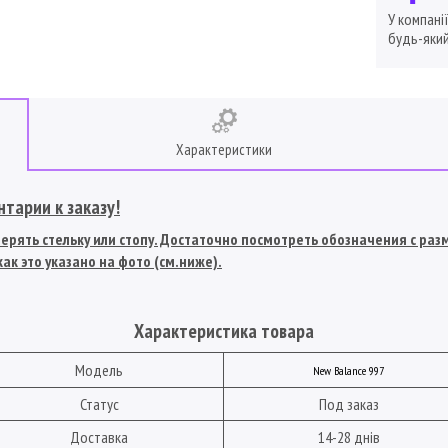
У компані
будь-який
Характеристики
тарии к заказу!
рять стельку или стопу. Достаточно посмотреть обозначения с разме
ак это указано на фото (см.ниже).
Характеристика товара
Модель
New Balance 997
Статус
Под заказ
Доставка
14-28 днів