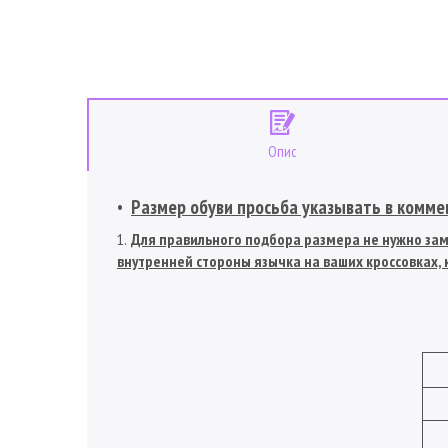
Опис
Размер обуви просьба указывать в коммен
Для правильного подбора размера не нужно заме
внутренней стороны язычка на ваших кроссовках, к