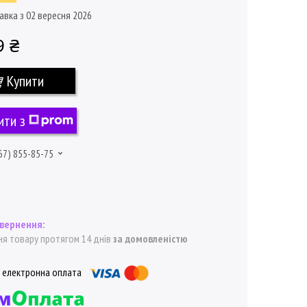
авка з 02 вересня 2026
9 ₴
Купити
ити з
67) 855-85-75
я товару протягом 14 днів
за домовленістю