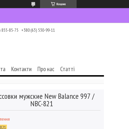
Кошик
) 855-85-75
+380 (63) 530-99-11
ата
Контакти
Про нас
Статті
ссовки мужские New Balance 997 /
NBC-821
влення
-821