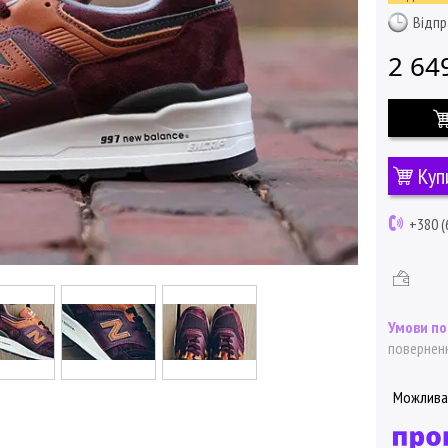
Відпр
2 64
Куп
+380 (
поверненн