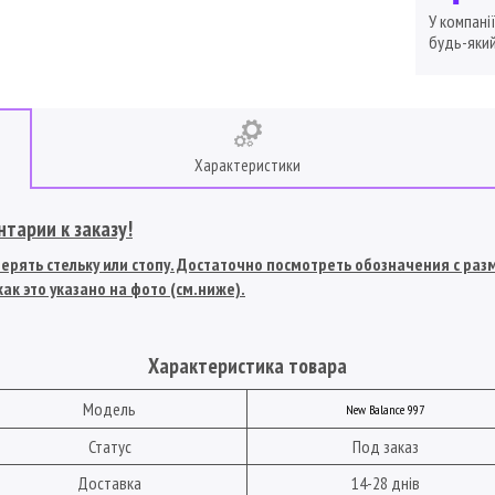
У компані
будь-який
Характеристики
тарии к заказу!
рять стельку или стопу. Достаточно посмотреть обозначения с разме
ак это указано на фото (см.ниже).
Характеристика товара
Модель
New Balance 997
Статус
Под заказ
Доставка
14-28 днів