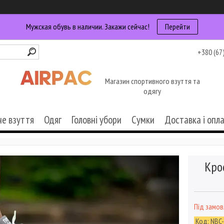
Мужская обувь в наличии. Закажи сейчас!
Перейти
+380 (67
Магазин спортивного взуття та
одягу
че взуття
Одяг
Головні убори
Сумки
Доставка і опл
Кро
Під замо
Код:
NBC