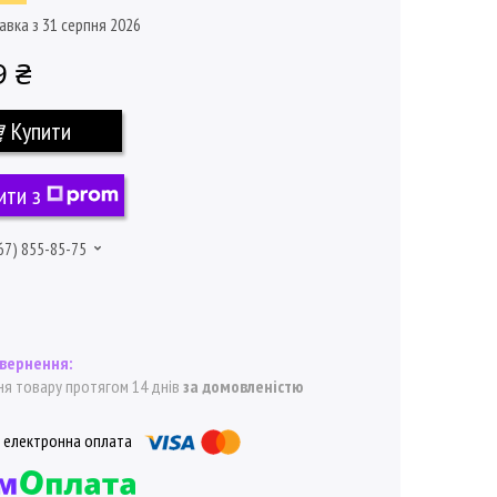
авка з 31 серпня 2026
9 ₴
Купити
ити з
67) 855-85-75
я товару протягом 14 днів
за домовленістю