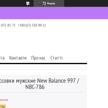
Кошик
) 855-85-75
+380 (63) 530-99-11
ата
Контакти
Про нас
Статті
ссовки мужские New Balance 997 /
NBC-786
влення
-786