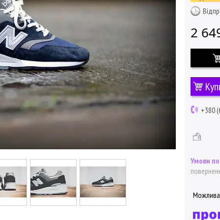
Відпр
2 64
Куп
+380 (
поверненн