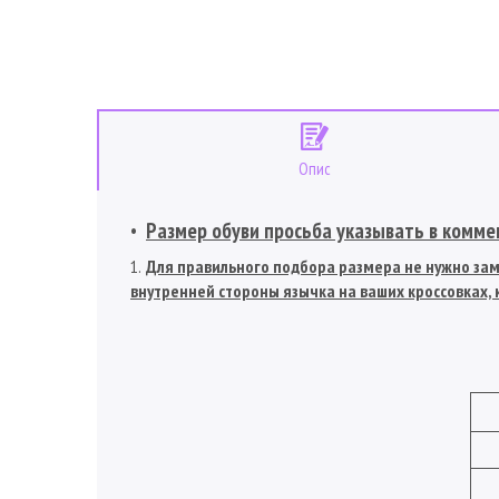
Опис
Размер обуви просьба указывать в коммен
Для правильного подбора размера не нужно заме
внутренней стороны язычка на ваших кроссовках, к