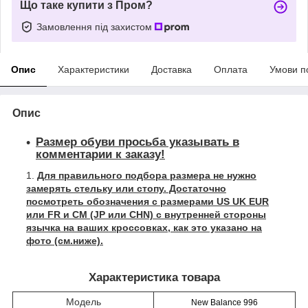
Що таке купити з Пром?
Замовлення під захистом
Опис
Характеристики
Доставка
Оплата
Умови п
Опис
Размер обуви просьба указывать в
комментарии к заказу!
Для правильного подбора размера не нужно
замерять стельку или стопу. Достаточно
посмотреть обозначения с размерами US UK EUR
или FR и СМ (JP или CHN) с внутренней стороны
язычка на ваших кроссовках, как это указано на
фото (см.ниже).
Характеристика товара
Модель
New Balance 996