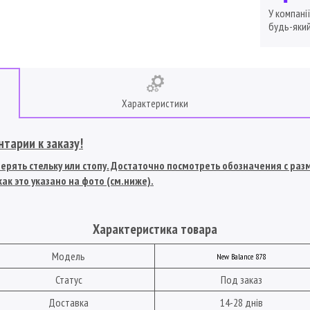
У компані
будь-який
Характеристики
тарии к заказу!
рять стельку или стопу. Достаточно посмотреть обозначения с разме
ак это указано на фото (см.ниже).
Характеристика товара
Модель
New Balance 878
Статус
Под заказ
Доставка
14-28 днів