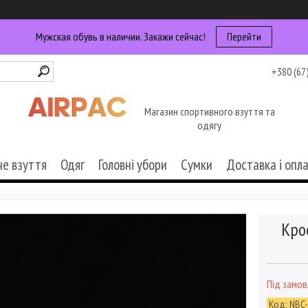
Мужская обувь в наличии. Закажи сейчас!
Перейти
+380 (67
Магазин спортивного взуття та
одягу
че взуття
Одяг
Головні убори
Сумки
Доставка і опл
Кро
Під замо
Код:
NBC