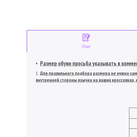
Опис
Размер обуви просьба указывать в коммен
Для правильного подбора размера не нужно заме
внутренней стороны язычка на ваших кроссовках, к