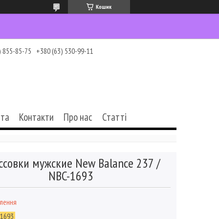
Кошик
) 855-85-75
+380 (63) 530-99-11
ата
Контакти
Про нас
Статті
ссовки мужские New Balance 237 /
NBC-1693
влення
-1693