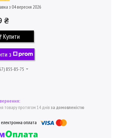
авка з 04 вересня 2026
9 ₴
Купити
ити з
67) 855-85-75
я товару протягом 14 днів
за домовленістю