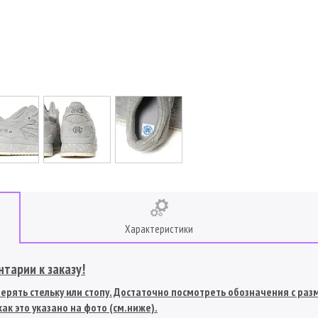
Характеристики
тарии к заказу!
рять стельку или стопу. Достаточно посмотреть обозначения с разме
ак это указано на фото (см.ниже).