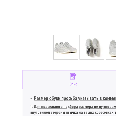
Опис
Размер обуви просьба указывать в коммен
Для правильного подбора размера не нужно заме
внутренней стороны язычка на ваших кроссовках, к