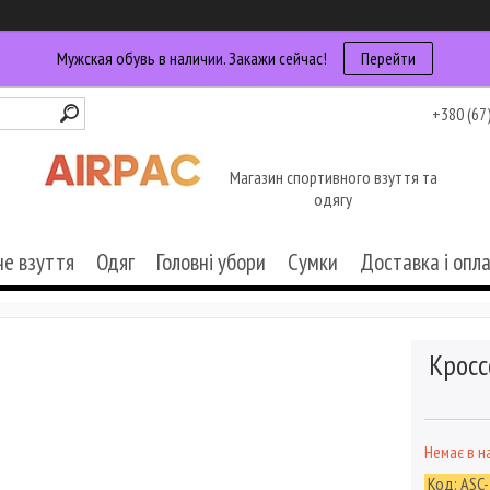
Мужская обувь в наличии. Закажи сейчас!
Перейти
+380 (67
Магазин спортивного взуття та
одягу
че взуття
Одяг
Головні убори
Сумки
Доставка і опл
Кроссо
Немає в н
Код:
ASC-