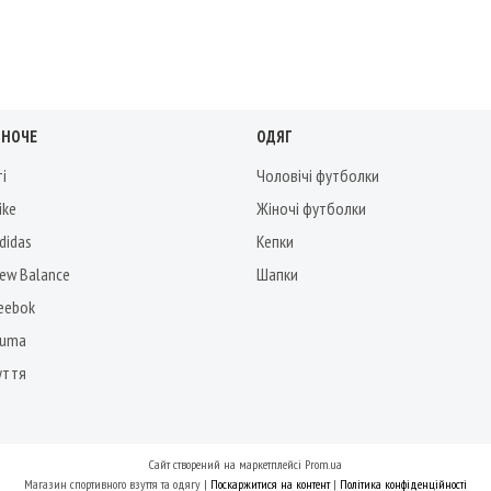
ІНОЧЕ
ОДЯГ
ті
Чоловічі футболки
ike
Жіночі футболки
didas
Кепки
New Balance
Шапки
Reebok
Puma
уття
Сайт створений на маркетплейсі
Prom.ua
Магазин спортивного взуття та одягу |
Поскаржитися на контент
|
Політика конфіденційності