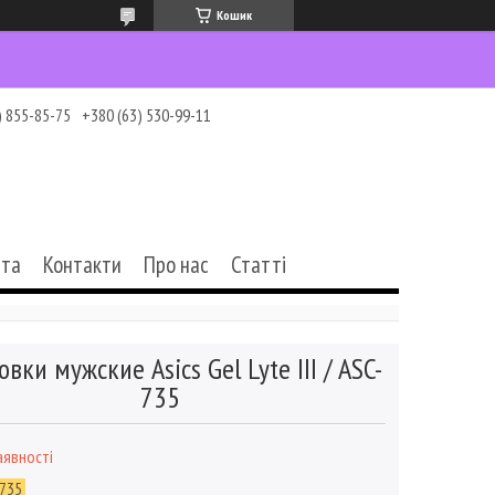
Кошик
) 855-85-75
+380 (63) 530-99-11
ата
Контакти
Про нас
Статті
вки мужские Asics Gel Lyte III / ASC-
735
аявності
735