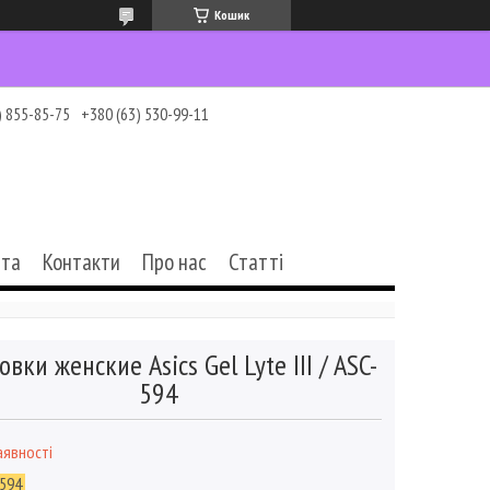
Кошик
) 855-85-75
+380 (63) 530-99-11
ата
Контакти
Про нас
Статті
овки женские Asics Gel Lyte III / ASC-
594
аявності
594