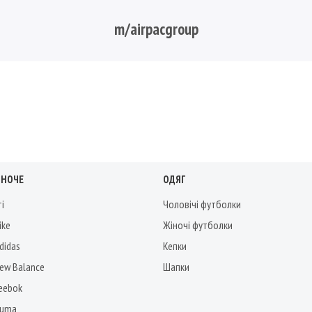
m/airpacgroup
ІНОЧЕ
ОДЯГ
ті
Чоловічі футболки
ike
Жіночі футболки
didas
Кепки
New Balance
Шапки
Reebok
Puma