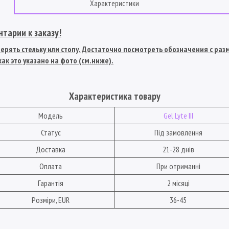
Характеристики
тарии к заказу!
рять стельку или стопу. Достаточно посмотреть обозначения с разме
ак это указано на фото (см.ниже).
Характеристика товару
Модель
Gel Lyte III
Статус
Під замовлення
Доставка
21-28 днів
Оплата
При отриманні
Гарантія
2 місяці
Розміри, EUR
36-45