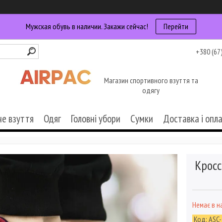
Мужская обувь в наличии. Закажи сейчас!
Перейти
+380 (67
Магазин спортивного взуття та
одягу
че взуття
Одяг
Головні убори
Сумки
Доставка і опл
Кросс
Немає в н
Код:
ASC-