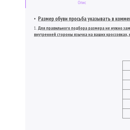
Опис
Размер обуви просьба указывать в коммен
Для правильного подбора размера не нужно заме
внутренней стороны язычка на ваших кроссовках, к