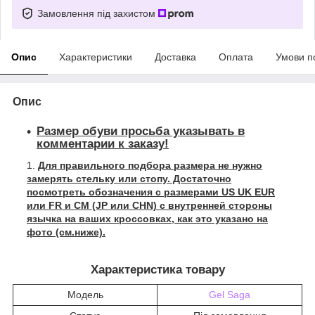
Замовлення під захистом
Опис
Характеристики
Доставка
Оплата
Умови п
Опис
Размер обуви просьба указывать в
комментарии к заказу!
Для правильного подбора размера не нужно
замерять стельку или стопу. Достаточно
посмотреть обозначения с размерами US UK EUR
или FR и СМ (JP или CHN) с внутренней стороны
язычка на ваших кроссовках, как это указано на
фото (см.ниже).
Характеристика товару
Модель
Gel Saga