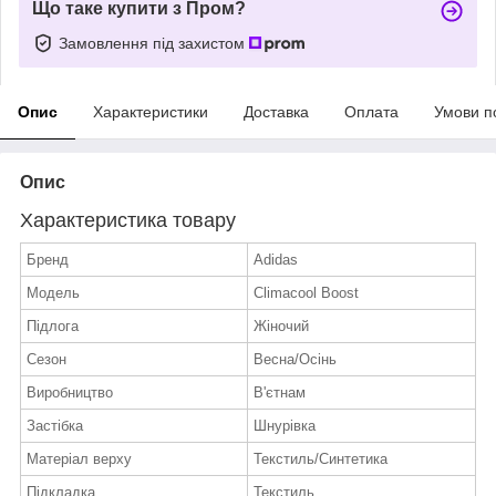
Що таке купити з Пром?
Замовлення під захистом
Опис
Характеристики
Доставка
Оплата
Умови п
Опис
Характеристика товару
Бренд
Adidas
Модель
Climacool Boost
Підлога
Жіночий
Сезон
Весна/Осінь
Виробництво
В'єтнам
Застібка
Шнурівка
Матеріал верху
Текстиль/Синтетика
Підкладка
Текстиль